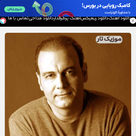
موزیک تار
دانلود آهنگ
دانلود ریمیکس
آهنگ پرطرفدار
دانلود مداحی
تماس با ما