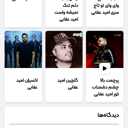
وای وای تو تاج
دلم تنگ
سری امید عقابی
نمیشه واست
امید عقابی
پرچمت بالا
گلچین امید
اکسیژن امید
چشم دشمنات
عقابی
عقابی
کور امید عقابی
دیدگاه‌ها