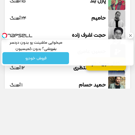
پازل بند
15 آهنگ
حامیم
24 آهنگ
حجت اشرف زاده
23 آهنگ
میخوایی ماشینت رو بدون دردسر
بفروشی؟ بدون کمیسیون
حسین عامری
1 آهنگ
فروش خودرو
کانال موزیک تار
حسین منتظری
12 آهنگ
حمید حسام
1 آهنگ
حمید عسکری
9 آهنگ
حمید هیراد
45 آهنگ