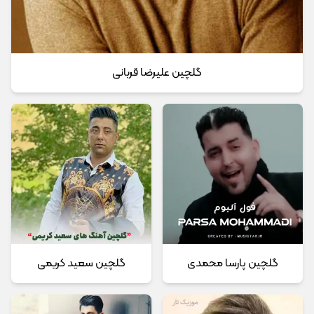
گلچین علیرضا قربانی
گلچین پارسا محمدی
گلچین سعید کریمی