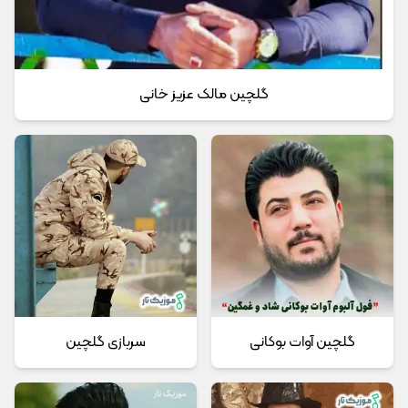
گلچین مالک عزیز خانی
گلچین آوات بوکانی
سربازی گلچین