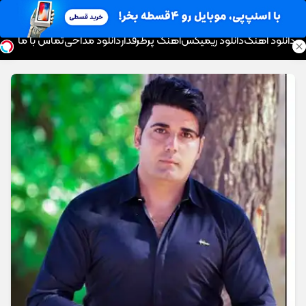
موزیک تار
دانلود آهنگ
دانلود ریمیکس
آهنگ پرطرفدار
دانلود مداحی
تماس با ما