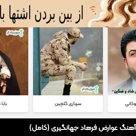
 مداحی
تماس با ما
وکانی
سربازی گلچین
بابا
 آهنگ عوارض فرهاد جهانگیری (کامل)