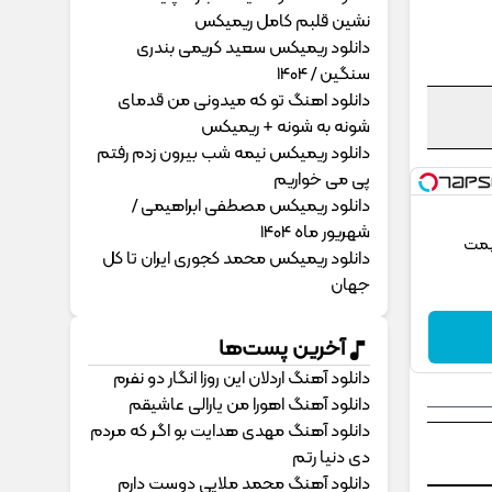
نشین قلبم کامل ریمیکس
دانلود ریمیکس سعید کریمی بندری
سنگین / 1404
دانلود اهنگ تو که میدونی من قدمای
شونه به شونه + ریمیکس
دانلود ریمیکس نیمه شب بیرون زدم رفتم
پی می خواریم
دانلود ریمیکس مصطفی ابراهیمی /
شهریور ماه 1404
یمت
دانلود ریمیکس محمد کجوری ایران تا کل
جهان
آخرین پست‌ها
دانلود آهنگ اردلان این روزا انگار دو نفرم
دانلود آهنگ اهورا من یارالی عاشیقم
دانلود آهنگ مهدی هدایت بو اگر که مردم
دی دنیا رتم
دانلود آهنگ محمد ملایی دوﺳﺖ دارم