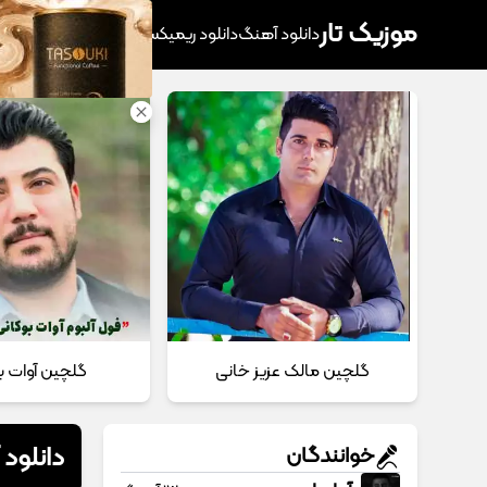
موزیک تار
دانلود آهنگ
دانلود ریمیکس
آهنگ پرطرفدار
دانلود
گلچین مالک عزیز خانی
گلچین آوات ب
دانلود
خوانندگان