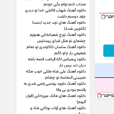
ﺻﺪات ﻛﻨﻢ ﺗﻮام ﺑﮕﻰ ﺟﻮﻧﻢ
دانلود آهنگ شهاب فالجی خدا تو دیدی
چقد دوسم داشت
دانلود آهنگ های ترند جدید اینستا
(گلچین شده)
دانلود آهنگ تورج شعبانخانی هنوزم
چشمای تو مثل شبای پرستارس
دانلود آهنگ ساسان کاکاوندی تو تمام
شعرمی یار چاو کالم
دانلود ریمیکس اگه قیامت قصه باشه
دیان تند بیس دار
دانلود آهنگ علی شاه ملکی خوب مگه
نمیبینی التماسه تو چشام
دانلود آهنگ داوود یونسی راﺿﻰ ﺷﺪی ﺑﻪ
رﻓﺘﻨﻢ ﻧﺒﻮدی ﺑﻰ وﻓﺎ
دانلود اهنگ های مالک عزیزخانی (فول
آلبوم)
دانلود آهنگ های آوات بوکانی شاد و