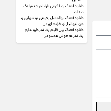
غمگین
دانلود آهنگ رضا کرمی تارا بازم شدم لنگ
صدات
دانلود آهنگ ابوالفضل رحیمی ﺗﻮ ﺗﻨﻬﺎﻳﻰ و
ﻣﻦ ﺗﻨﻬﺎﺗﺮ از ﺗﻮ ﺧﺮاﺑﻢ ای دل
دانلود آهنگ بین قلبم یک نفر دارو ندارم
یک نفر »» هوش مصنوعی