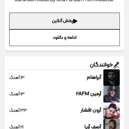
Barandeh Music By Sina Parsian From Musictar
پخش آنلاین
ادامه و دانلود
خوانندگان
آبراهام
13 آهنگ
آرمین 2AFM
13 آهنگ
آرون افشار
33 آهنگ
آصف آریا
21 آهنگ