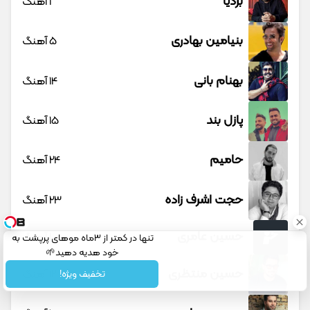
بردیا
1 آهنگ
بنیامین بهادری
5 آهنگ
بهنام بانی
14 آهنگ
پازل بند
15 آهنگ
حامیم
24 آهنگ
حجت اشرف زاده
23 آهنگ
حسین عامری
1 آهنگ
تنها در کمتر از 3ماه موهای پرپشت به
خود هدیه دهید🌱
شامپوجلبک40%تخفیف
حسین منتظری
12 آهنگ
تخفیف ویژه!