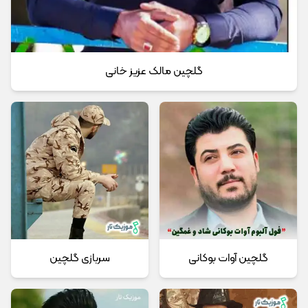
گلچین مالک عزیز خانی
گلچین آوات بوکانی
سربازی گلچین