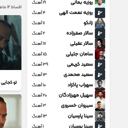
روزبه بمانی
19 آهنگ
اقساط 12 ماهه + گارانتی شرکتی؛ ایمپلنت بدون چک و ضامن ✨
روزبه نعمت الهی
4 آهنگ
زانکو
11 آهنگ
سالار صفرزاده
2 آهنگ
سالار عقیلی
17 آهنگ
سامان جلیلی
15 آهنگ
سعید کریمی
39 آهنگ
سعید محمدی
13 آهنگ
تو کجایی 
سهراب پاکزاد
10 آهنگ
سهیل مهرزادگان
20 آهنگ
سیروان خسروی
3 آهنگ
سینا پارسیان
13 آهنگ
سینا پرسیان
1 آهنگ