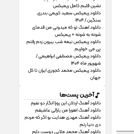
نشین قلبم کامل ریمیکس
دانلود ریمیکس سعید کریمی بندری
سنگین / 1404
دانلود اهنگ تو که میدونی من قدمای
شونه به شونه + ریمیکس
دانلود ریمیکس نیمه شب بیرون زدم رفتم
پی می خواریم
دانلود ریمیکس مصطفی ابراهیمی /
شهریور ماه 1404
دانلود ریمیکس محمد کجوری ایران تا کل
جهان
آخرین پست‌ها
دانلود آهنگ اردلان این روزا انگار دو نفرم
دانلود آهنگ اهورا من یارالی عاشیقم
دانلود آهنگ مهدی هدایت بو اگر که مردم
دی دنیا رتم
دانلود آهنگ محمد ملایی دوﺳﺖ دارم