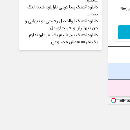
غمگین
دانلود آهنگ رضا کرمی تارا بازم شدم لنگ
‌ها!!
صدات
دانلود آهنگ ابوالفضل رحیمی ﺗﻮ ﺗﻨﻬﺎﻳﻰ و
ﻣﻦ ﺗﻨﻬﺎﺗﺮ از ﺗﻮ ﺧﺮاﺑﻢ ای دل
دانلود آهنگ بین قلبم یک نفر دارو ندارم
یک نفر »» هوش مصنوعی