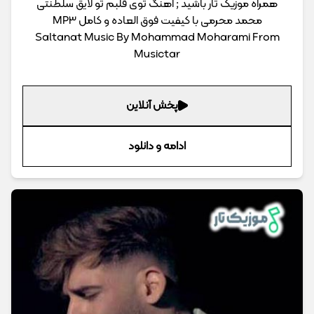
همراه موزیک تار باشید ; اهنگ توی قلبم تو لایق سلطنتی
محمد محرمی با کیفیت فوق العاده و کامل MP3
Saltanat Music By Mohammad Moharami From
Musictar
پخش آنلاین
ادامه و دانلود