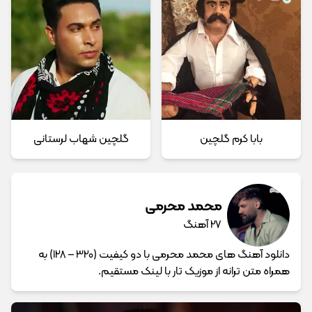
بابا کرم گلچین
گلچین شهاب لرستانی
محمد محرمی
27 آهنگ
دانلود آهنگ های محمد محرمی با دو کیفیت (320 – 128) به
همراه متن ترانه از موزیک تار با لینک مستقیم.