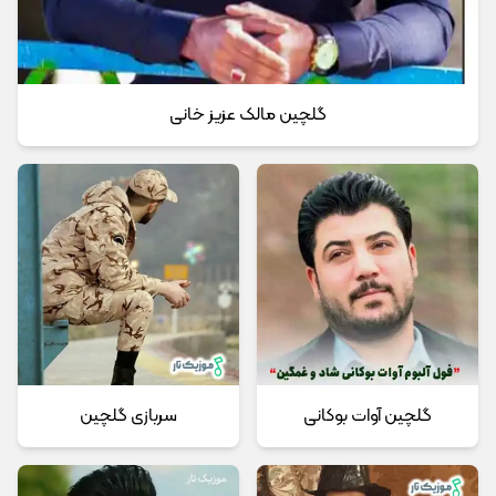
گلچین مالک عزیز خانی
گلچین آوات بوکانی
سربازی گلچین