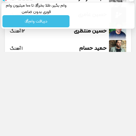
وام بگیر، طلا بخر💰 تا 100 میلیون وام
فوری بدون ضامن
حسین عامری
1 آهنگ
دریافت وام💰
حسین منتظری
12 آهنگ
حمید حسام
1 آهنگ
حمید عسکری
9 آهنگ
حمید هیراد
45 آهنگ
دانوش
9 آهنگ
جستجو در سایت
جستجو در گوگل
داوود یونسی
40 آهنگ
پیشنهادی
راغب
27 آهنگ