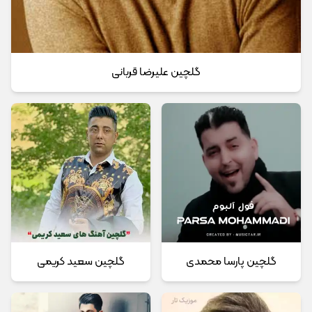
گلچین علیرضا قربانی
گلچین پارسا محمدی
گلچین سعید کریمی