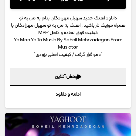
دانلود آهنگ جدید سهیل مهرزادگان بنام یه من یه تو
همراه موزیک تار باشید ; اهنگ یه من یه تو سهیل مهرزادگان با
کیفیت فوق العاده و کامل MP3
Ye Man Ye To Music By Soheil Mehrzadegan From
Musictar
“دمو قرار گرفت / کیفیت اصلی بزودی”
پخش آنلاین
ادامه و دانلود