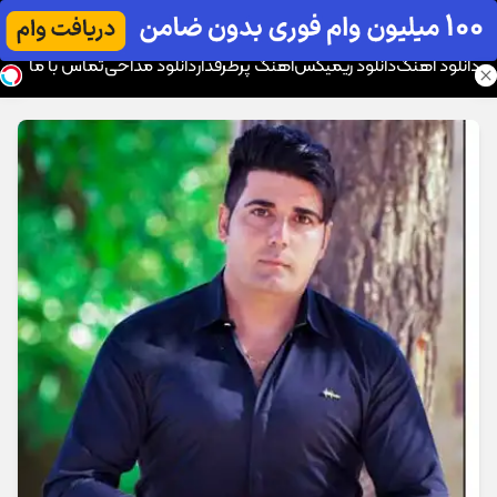
موزیک تار
دانلود آهنگ
دانلود ریمیکس
آهنگ پرطرفدار
دانلود مداحی
تماس با ما