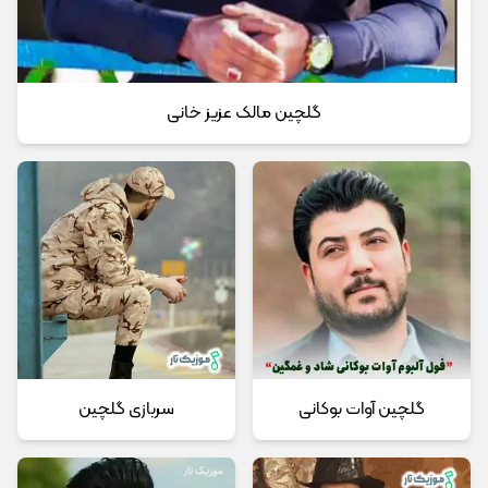
گلچین مالک عزیز خانی
گلچین آوات بوکانی
سربازی گلچین