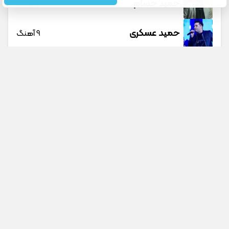
حمید حسام
1 آهنگ
حمید عسکری
9 آهنگ
حمید هیراد
45 آهنگ
دانوش
9 آهنگ
داوود یونسی
40 آهنگ
جستجو در سایت
جستجو در گوگل
راغب
27 آهنگ
پیشنهادی
رامین تجنگی
11 آهنگ
این روزا انگار دو نفرم اردلان
رامین کرمی
18 آهنگ