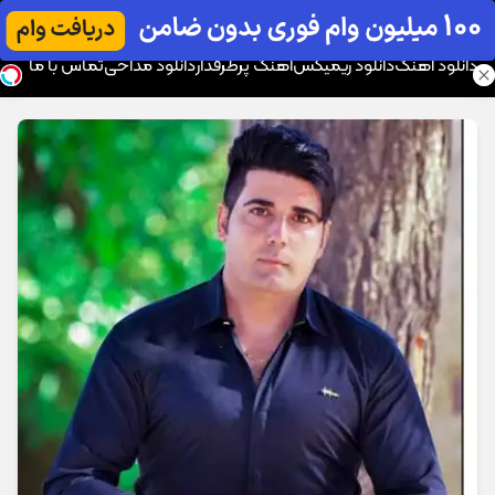
موزیک تار
دانلود آهنگ
دانلود ریمیکس
آهنگ پرطرفدار
دانلود مداحی
تماس با ما