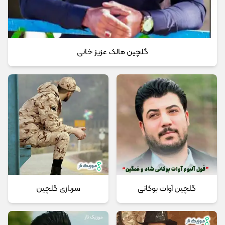
گلچین مالک عزیز خانی
گلچین آوات بوکانی
سربازی گلچین