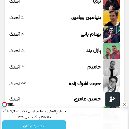
بردیا
1 آهنگ
بنیامین بهادری
5 آهنگ
بهنام بانی
14 آهنگ
پازل بند
15 آهنگ
حامیم
24 آهنگ
حجت اشرف زاده
23 آهنگ
حسین عامری
1 آهنگ
بلفاروپلاستی با 10 میلیون تخفیف 👈 بلک
حسین منتظری
12 آهنگ
بالا 25 پلک پایین 35
مشاوره رایگان