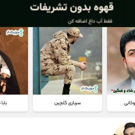
 مداحی
تماس با ما
وکانی
سربازی گلچین
بابا