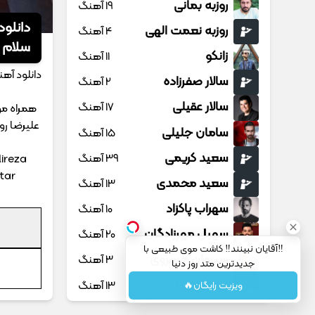
روزبه بمانی
19 آهنگ
دانلود
روزبه نعمت الهی
4 آهنگ
سلام د
زانکو
11 آهنگ
دانلود آهن
سالار صفرزاده
2 آهنگ
سالار عقیلی
17 آهنگ
همراه موز
علیرضا رو
سامان جلیلی
15 آهنگ
سعید کریمی
39 آهنگ
ireza
tar
سعید محمدی
13 آهنگ
سهراب پاکزاد
10 آهنگ
سهیل مهرزادگان
20 آهنگ
‼️آقایان نبینند‼️ کاشت موی طبیعی با
سیروان خسروی
3 آهنگ
جدیدترین متد روز دنیا
سینا پارسیان
13 آهنگ
ویزیت رایگان🔥
سینا پرسیان
1 آهنگ