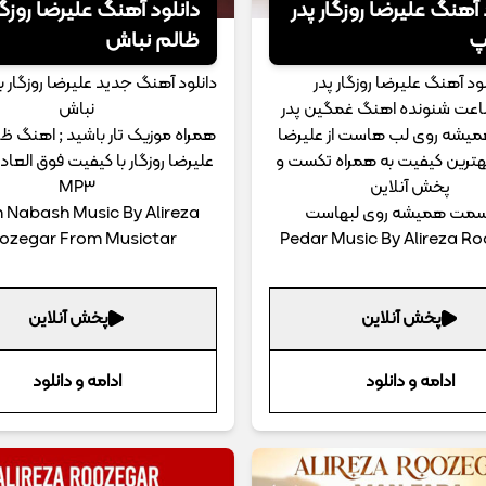
 آهنگ علیرضا روزگار پدر
دانلود آهنگ علیرضا روزگا
پ
ظالم نباش
لود آهنگ علیرضا روزگار پدر
دانلود آهنگ جدید علیرضا روزگار 
ساعت شنونده اهنگ غمگین پدر
نباش
یشه روی لب هاست از علیرضا
همراه موزیک تار باشید ; اهنگ ظ
 بهترین کیفیت به همراه تکست و
علیرضا روزگار با کیفیت فوق العاد
پخش آنلاین
MP3
اسمت همیشه روی لبهاست
 Nabash Music By Alireza
ozegar From Musictar
Pedar Music By Alireza R
پخش آنلاین
پخش آنلاین
ادامه و دانلود
ادامه و دانلود