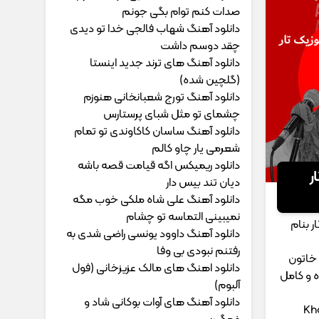
ﺻﺪات ﻛﻨﻢ ﺗﻮام ﺑﮕﻰ ﺟﻮﻧﻢ
دانلود آهنگ شهاب فالجی خدا تو دیدی
چقد دوسم داشت
دانلود آهنگ های ترند جدید اینستا
(گلچین شده)
دانلود آهنگ تورج شعبانخانی هنوزم
چشمای تو مثل شبای پرستارس
دانلود آهنگ ساسان کاکاوندی تو تمام
شعرمی یار چاو کالم
دانلود ریمیکس اگه قیامت قصه باشه
ر
دیان تند بیس دار
دانلود آهنگ علی شاه ملکی خوب مگه
نمیبینی التماسه تو چشام
ر بنام
دانلود آهنگ داوود یونسی راﺿﻰ ﺷﺪی ﺑﻪ
رﻓﺘﻨﻢ ﻧﺒﻮدی ﺑﻰ وﻓﺎ
 خاتون
دانلود اهنگ های مالک عزیزخانی (فول
ه و کامل
آلبوم)
دانلود آهنگ های آوات بوکانی شاد و
Kh