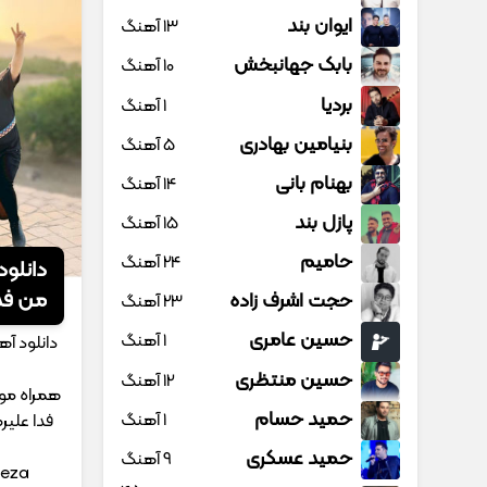
ایوان بند
13 آهنگ
بابک جهانبخش
10 آهنگ
بردیا
1 آهنگ
بنیامین بهادری
5 آهنگ
بهنام بانی
14 آهنگ
پازل بند
15 آهنگ
حامیم
24 آهنگ
دانلود
من فدا
حجت اشرف زاده
23 آهنگ
حسین عامری
1 آهنگ
دانلود آه
حسین منتظری
12 آهنگ
همراه موز
حمید حسام
1 آهنگ
فدا علیر
حمید عسکری
9 آهنگ
reza