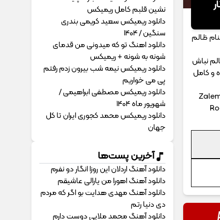
ر
نشین قلبم کامل ریمیکس
دانلود ریمیکس سعید کریمی بندری
سنگین / 1404
بنام ظالم
دانلود اهنگ تو که میدونی من قدمای
شونه به شونه + ریمیکس
الم نباش
دانلود ریمیکس نیمه شب بیرون زدم رفتم
ه و کامل
پی می خواریم
دانلود ریمیکس مصطفی ابراهیمی /
Zalem
شهریور ماه 1404
Ro
دانلود ریمیکس محمد کجوری ایران تا کل
جهان
آخرین پست‌ها
دانلود آهنگ اردلان این روزا انگار دو نفرم
دانلود آهنگ اهورا من یارالی عاشیقم
دانلود آهنگ مهدی هدایت بو اگر که مردم
دی دنیا رتم
دانلود آهنگ محمد ملایی دوﺳﺖ دارم