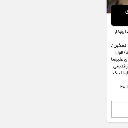
ی
روزگار
 غمگین /
 / فول
ای علیرضا
ار قدیمی
 با لینک
Ful