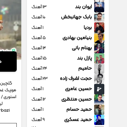
ایوان بند
13 آهنگ
بابک جهانبخش
10 آهنگ
بردیا
1 آهنگ
بنیامین بهادری
5 آهنگ
بهنام بانی
14 آهنگ
پازل بند
15 آهنگ
د
حامیم
24 آهنگ
حجت اشرف زاده
23 آهنگ
گلچین 
حسین عامری
1 آهنگ
موزیک غمگ
استوری /
حسین منتظری
12 آهنگ
لی
حمید حسام
1 آهنگ
rbazi
حمید عسکری
9 آهنگ