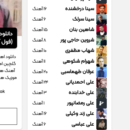
سینا درخشنده
16 آهنگ
سینا سرلک
6 آهنگ
شاهین بنان
15 آهنگ
دانلو
شروین حاجی پور
8 آهنگ
(فول آ
شهاب مظفری
10 آهنگ
دانلود ا
شهرام شکوهی
11 آهنگ
گلچین اه
آهنگ ها
عرفان طهماسبی
20 آهنگ
موزیک های
علی احمدیانی
24 آهنگ
rak
علی خدابنده
3 آهنگ
علی رمضانپور
1 آهنگ
علی زند وکیلی
16 آهنگ
علی عباسی
6 آهنگ