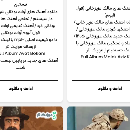
غمگین
اهنگ های مالک عزیزخانی (فول
دانلود آهنگ های آوات بوکانی 
آلبوم)
دار سیستم / تمامی آهنگ های
مام اهنگ های مالک عزیز خانی /
بوکانی کرد / آهنگ قدیمی اوات ب
هنگها کردی مالک عزیزخانی /
فول آلبوم آوات بوکانی
دانلود آهنگ جدید مالک عزیزخانی 1405 /
با دو کیفیت اصلی 
د و غمگین مالک عزیزخانی با
از رسانه موزیک تار
نک مستقیم از موزیک تار
ull Album Avat Bokani
Full Album Malek Aziz K
آهنگ های جدید در پایین لیست 
شد…
ادامه و دانلود
ادامه و دانلود