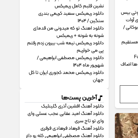
نشین قلبم کامل ریمیکس
شوتی بیس
دانلود ریمیکس سعید کریمی بندری
 آوات
سنگین / 1404
وکانی /
دانلود اهنگ تو که میدونی من قدمای
شونه به شونه + ریمیکس
mp3 با لینک مستقیم
دانلود ریمیکس نیمه شب بیرون زدم رفتم
پی می خواریم
F
دانلود ریمیکس مصطفی ابراهیمی /
ها اضاف
شهریور ماه 1404
دانلود ریمیکس محمد کجوری ایران تا کل
جهان
آخرین پست‌ها
دانلود آهنگ افشین آذری گلینلیک
دانلود آهنگ امید عقابی عجب عسلی وای
وای تو تاج سری
دانلود آهنگ فرهاد فرهادی فرفری
دانلود آهنگ مصطفی ابراهیمی کله رو داغ