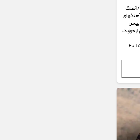
/ آهنگ
1402 / تمام آهنگهای
 بهمن
از موزیک
Full