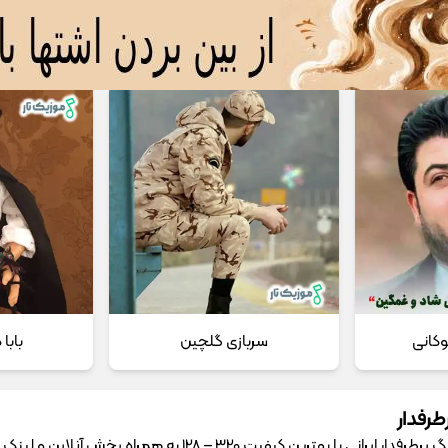
 مداحی
تماس با ما
وکانی
سربازی گلچین
بابا
طرفدار
دانلود آهنگ پرطرفدار ایرانی با بهترین کیفیت 320 – 128 به همراه پخش آ