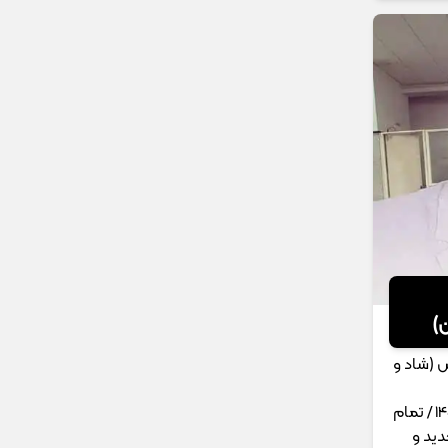
)
 (شاد و
دانلود آهنگ حسین صفامنش 1401 / تمام
ید و