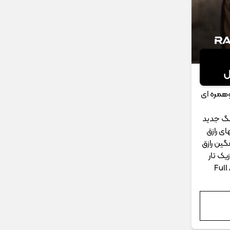
ل
وهمره ای
نگ جدید
موزیکهای رازق
ین رازق
یک تار
Ful