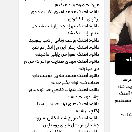
می‌کنم ولوم زیاد میکنم
دانلود آهنگ محمد امیری ﺗﻜﺴﺖ دادی
ﺑﺮﮔﺮدی ﻏﻠﻄ ﻛﺮدی
دانلود آهنگ مهراد جم ﺑﺎز ﺷﺐ ﺷﺪ دل
ﻣﻨﻢ ﺑﺮات ﺗﻨﮓ ﺷﺪ
دانلود آهنگ یوسف زمانی از شب بپرسید
دانلود آهنگ اردلان این روزا انگار دو نفرم
دانلود آهنگ اهورا من یارالی عاشیقم
مام
دانلود آهنگ مهدی هدایت بو اگر که مردم
دی دنیا رتم
دانلود آهنگ محمد ملایی دوﺳﺖ دارم
جراها
ﺻﺪات ﻛﻨﻢ ﺗﻮام ﺑﮕﻰ ﺟﻮﻧﻢ
زیک شاد
دانلود آهنگ شهاب فالجی خدا تو دیدی
 / آهنگ
چقد دوسم داشت
ک مستقیم
دانلود آهنگ های ترند جدید اینستا
(گلچین شده)
Full
دانلود آهنگ تورج شعبانخانی هنوزم
چشمای تو مثل شبای پرستارس