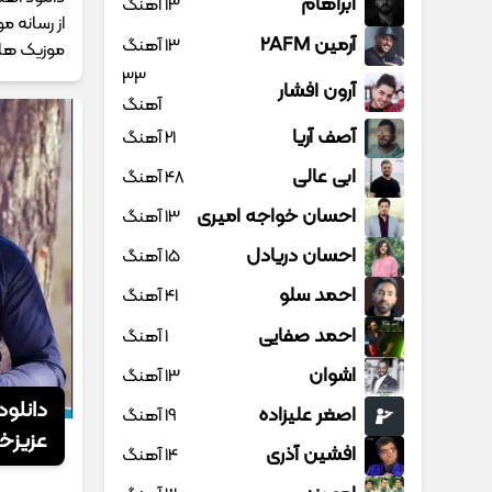
آبراهام
13 آهنگ
از رسانه م
آرمین 2AFM
13 آهنگ
موزیک های
33
آرون افشار
آهنگ
آصف آریا
21 آهنگ
ابی عالی
48 آهنگ
احسان خواجه امیری
13 آهنگ
احسان دریادل
15 آهنگ
احمد سلو
41 آهنگ
احمد صفایی
1 آهنگ
اشوان
13 آهنگ
دانلو
اصغر علیزاده
19 آهنگ
عزیزخا
افشین آذری
14 آهنگ