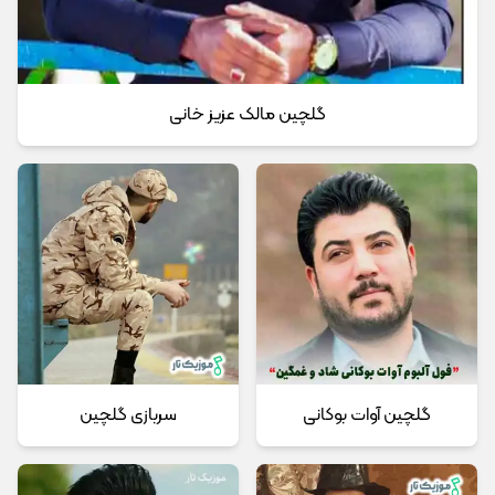
گلچین مالک عزیز خانی
گلچین آوات بوکانی
سربازی گلچین