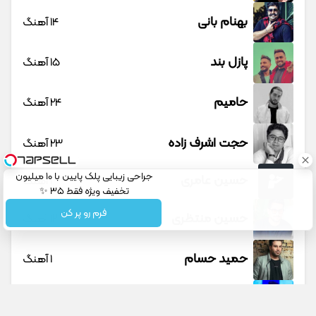
بهنام بانی
14 آهنگ
پازل بند
15 آهنگ
حامیم
24 آهنگ
حجت اشرف زاده
23 آهنگ
جراحی زیبایی پلک پایین با 10 میلیون
حسین عامری
1 آهنگ
تخفیف ویژه فقط 35 ✨
فرم رو پر کن
حسین منتظری
12 آهنگ
حمید حسام
1 آهنگ
حمید عسکری
9 آهنگ