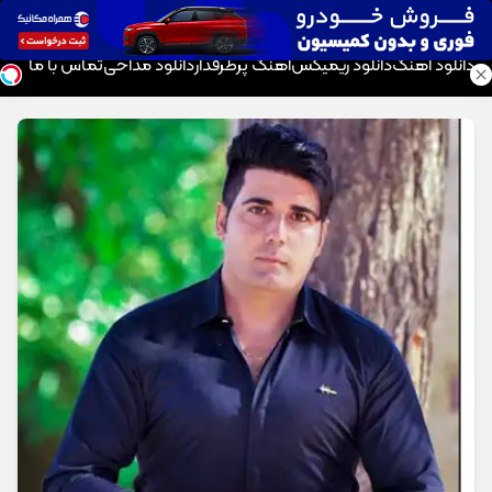
موزیک تار
دانلود آهنگ
دانلود ریمیکس
آهنگ پرطرفدار
دانلود مداحی
تماس با ما