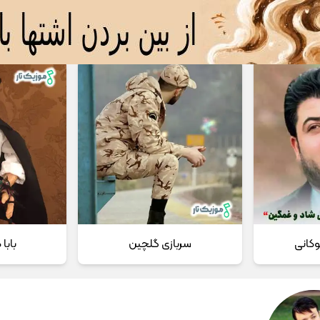
 مداحی
تماس با ما
وکانی
سربازی گلچین
بابا