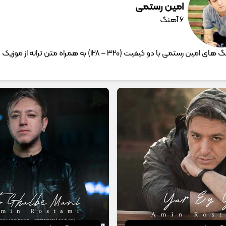
امین رستمی
6 آهنگ
دانلود آهنگ های امین رستمی با دو کیفیت (320 – 128) به همراه متن تران