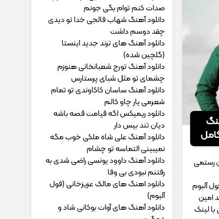
ﺻﺪات ﻛﻨﻢ ﺗﻮام ﺑﮕﻰ ﺟﻮﻧﻢ
دانلود آهنگ شهاب فالجی خدا تو دیدی
چقد دوسم داشت
دانلود آهنگ های ترند جدید اینستا
(گلچین شده)
دانلود آهنگ تورج شعبانخانی هنوزم
چشمای تو مثل شبای پرستارس
دانلود آهنگ ساسان کاکاوندی تو تمام
شعرمی یار چاو کالم
دانلود ریمیکس اگه قیامت قصه باشه
هنگ
دیان تند بیس دار
امل
دانلود آهنگ علی شاه ملکی خوب مگه
نمیبینی التماسه تو چشام
دانلود آهنگ داوود یونسی راﺿﻰ ﺷﺪی ﺑﻪ
ن رستمی
رﻓﺘﻨﻢ ﻧﺒﻮدی ﺑﻰ وﻓﺎ
دانلود اهنگ های مالک عزیزخانی (فول
ل آلبوم
آلبوم)
 امین
دانلود آهنگ های آوات بوکانی شاد و
با لینک