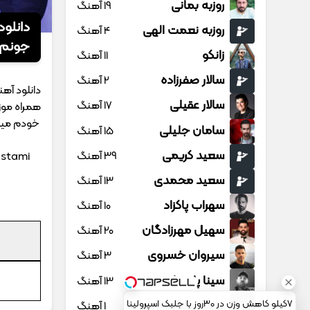
روزبه بمانی
19 آهنگ
دانلو
روزبه نعمت الهی
4 آهنگ
جونم
زانکو
11 آهنگ
سالار صفرزاده
2 آهنگ
دانلود آه
سالار عقیلی
17 آهنگ
همراه موز
خودم میش
سامان جلیلی
15 آهنگ
سعید کریمی
39 آهنگ
ostami
سعید محمدی
13 آهنگ
سهراب پاکزاد
10 آهنگ
سهیل مهرزادگان
20 آهنگ
سیروان خسروی
3 آهنگ
سینا پارسیان
13 آهنگ
سینا پرسیان
7کیلو کاهش وزن در 30روز با جلبک اسپرولینا
1 آهنگ