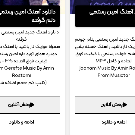
د آهنگ امین رستمی
دانلود آهنگ امین رستم
دلم گرفته
دانلود آهنگ جدید امین رستمی ب
نگ جدید امین رستمی بنام جونم
گرفته
یک تار باشید ; اهنگ خسته بشی
همراه موزیک تار باشید با اهنگ د
م خونت رستمی با کیفیت فوق
دوباره هوای تورو داره امین رستم
العاده و کامل MP3
کیفیت فوق العاده 320 – 128
m Gerefte Music By Amin
Joonam Music By Amin R
Rostami
From Musictar
(کلیپ کم حجم اضافه شد
پخش آنلاین
پخش آنلاین
ادامه و دانلود
ادامه و دانلود