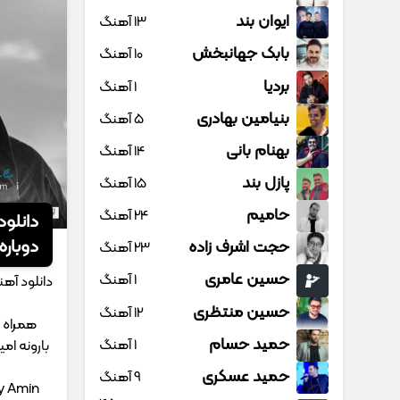
ایوان بند
13 آهنگ
بابک جهانبخش
10 آهنگ
بردیا
1 آهنگ
بنیامین بهادری
5 آهنگ
بهنام بانی
14 آهنگ
پازل بند
15 آهنگ
حامیم
24 آهنگ
دانلو
دوباره 
حجت اشرف زاده
23 آهنگ
حسین عامری
1 آهنگ
دانلود آه
حسین منتظری
12 آهنگ
همراه م
حمید حسام
1 آهنگ
بارونه ام
حمید عسکری
9 آهنگ
y Amin