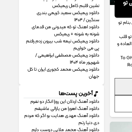
 تو
نشین قلبم کامل ریمیکس
دانلود ریمیکس سعید کریمی بندری
سنگین / 1404
بنام تو
دانلود اهنگ تو که میدونی من قدمای
شونه به شونه + ریمیکس
تو قلب
دانلود ریمیکس نیمه شب بیرون زدم رفتم
لعاده و
پی می خواریم
دانلود ریمیکس مصطفی ابراهیمی /
To Gh
شهریور ماه 1404
R
دانلود ریمیکس محمد کجوری ایران تا کل
جهان
آخرین پست‌ها
دانلود آهنگ اردلان این روزا انگار دو نفرم
دانلود آهنگ اهورا من یارالی عاشیقم
دانلود آهنگ مهدی هدایت بو اگر که مردم
دی دنیا رتم
دانلود آهنگ محمد ملایی دوﺳﺖ دارم