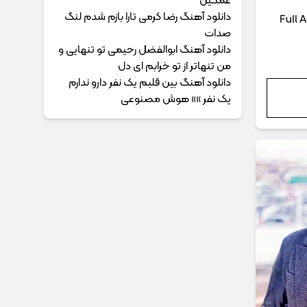
غمگین
دانلود آهنگ رضا کرمی تارا بازم شدم لنگ
Full 
صدات
دانلود آهنگ ابوالفضل رحیمی ﺗﻮ ﺗﻨﻬﺎﻳﻰ و
ﻣﻦ ﺗﻨﻬﺎﺗﺮ از ﺗﻮ ﺧﺮاﺑﻢ ای دل
دانلود آهنگ بین قلبم یک نفر دارو ندارم
یک نفر »» هوش مصنوعی