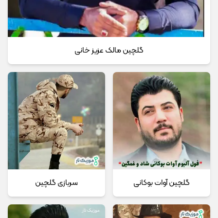
گلچین مالک عزیز خانی
گلچین آوات بوکانی
سربازی گلچین