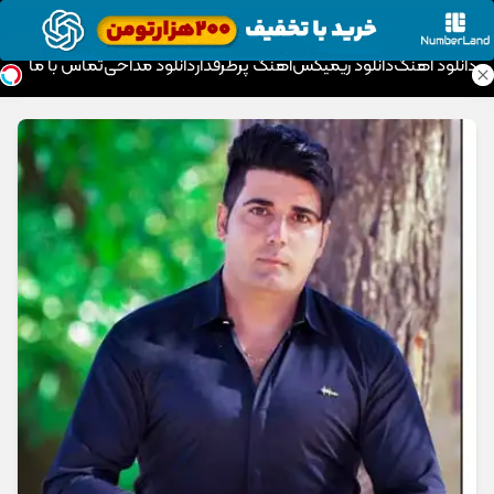
موزیک تار
دانلود آهنگ
دانلود ریمیکس
آهنگ پرطرفدار
دانلود مداحی
تماس با ما