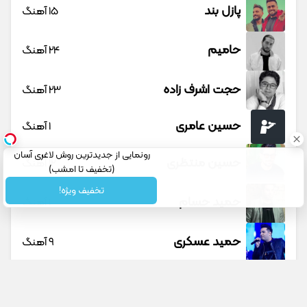
پازل بند
15 آهنگ
حامیم
24 آهنگ
حجت اشرف زاده
23 آهنگ
حسین عامری
1 آهنگ
رونمایی از جدیدترین روش لاغری آسان
حسین منتظری
12 آهنگ
(تخفیف تا امشب)
تخفیف ویژه!
حمید حسام
1 آهنگ
حمید عسکری
9 آهنگ
حمید هیراد
45 آهنگ