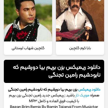
بابا کرم گلچین
گلچین شهاب لرستانی
دانلود ریمیکس بزن بریم بیا دورشیم که
نابودشیم رامین تجنگی
دانلود ریمیکس
بزن بریم بیا دورشیم که نابودشیم رامین تجنگی
همراه
موزیک تار
باشید ; ریمیکس جدید رامین تجنگی بزن بریم
با کیفیت فوق العاده و کامل MP3
Bezan Brim Remix By Ramin Tajangi From Musictar