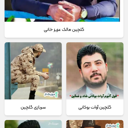
گلچین مالک عزیز خانی
گلچین آوات بوکانی
سربازی گلچین