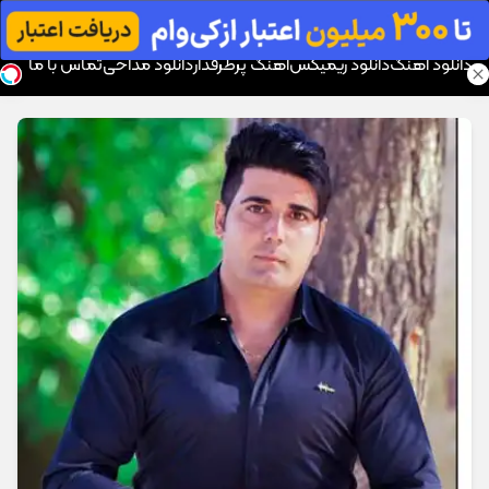
موزیک تار
دانلود آهنگ
دانلود ریمیکس
آهنگ پرطرفدار
دانلود مداحی
تماس با ما