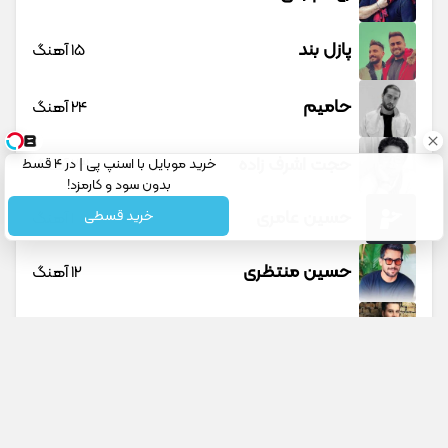
پازل بند
15 آهنگ
حامیم
24 آهنگ
حجت اشرف زاده
23 آهنگ
خرید موبایل با اسنپ پی | در ۴ قسط
بدون سود و کارمزد!
حسین عامری
خرید قسطی
1 آهنگ
حسین منتظری
12 آهنگ
حمید حسام
1 آهنگ
حمید عسکری
9 آهنگ
حمید هیراد
45 آهنگ