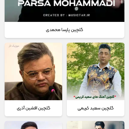
گلچین پارسا محمدی
گلچین سعید کریمی
گلچین افشین آذری