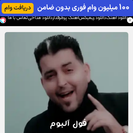
موزیک تار
دانلود آهنگ
دانلود ریمیکس
آهنگ پرطرفدار
دانلود مداحی
تماس با ما