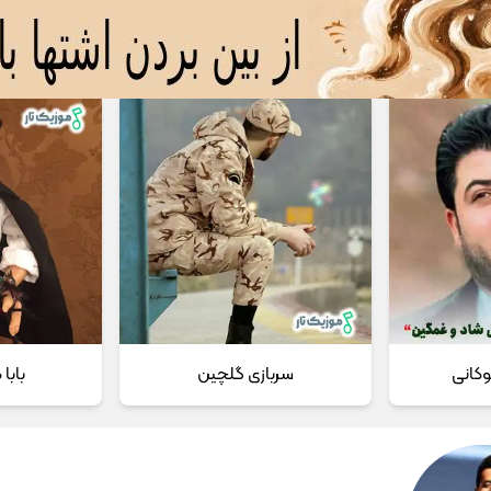
 مداحی
تماس با ما
وکانی
سربازی گلچین
بابا