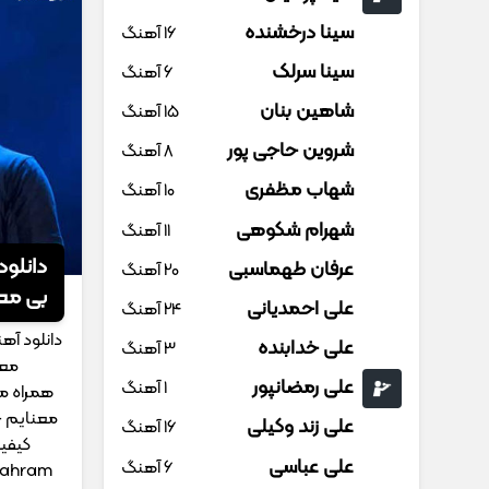
سینا درخشنده
16 آهنگ
سینا سرلک
6 آهنگ
شاهین بنان
15 آهنگ
شروین حاجی پور
8 آهنگ
شهاب مظفری
10 آهنگ
شهرام شکوهی
11 آهنگ
دانلود
عرفان طهماسبی
20 آهنگ
بی مع
علی احمدیانی
24 آهنگ
پایان
دانلود آه
علی خدابنده
3 آهنگ
معن
علی رمضانپور
1 آهنگ
همراه مو
معنایم چو
علی زند وکیلی
16 آهنگ
کیفیت
علی عباسی
6 آهنگ
Bahram