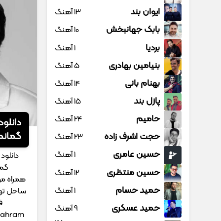
ایوان بند
13 آهنگ
بابک جهانبخش
10 آهنگ
بردیا
1 آهنگ
بنیامین بهادری
5 آهنگ
بهنام بانی
14 آهنگ
پازل بند
15 آهنگ
حامیم
24 آهنگ
دانلود
ﮔﻤﺎﻧﻢ
حجت اشرف زاده
23 آهنگ
حسین عامری
1 آهنگ
دانلود
ﮔﻤﺎ
حسین منتظری
12 آهنگ
همراه مو
حمید حسام
1 آهنگ
ﺳﺎﺣﻞ ﺗﻮﻳﻰ
ف
حمید عسکری
9 آهنگ
Bahram