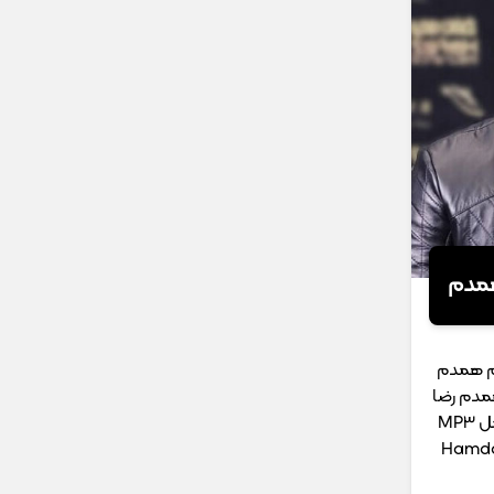
همدم
ام همدم
همدم رضا
MP
Hamda