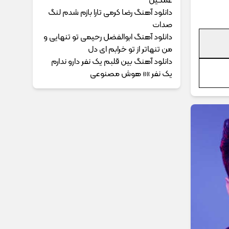
غمگین
دانلود آهنگ رضا کرمی تارا بازم شدم لنگ
صدات
دانلود آهنگ ابوالفضل رحیمی ﺗﻮ ﺗﻨﻬﺎﻳﻰ و
ﻣﻦ ﺗﻨﻬﺎﺗﺮ از ﺗﻮ ﺧﺮاﺑﻢ ای دل
دانلود آهنگ بین قلبم یک نفر دارو ندارم
یک نفر »» هوش مصنوعی