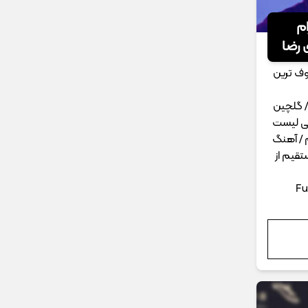
ام
 رضا
وف ترین
/ گلچین
لی لیست
م / آهنگ
تقیم از
Fu