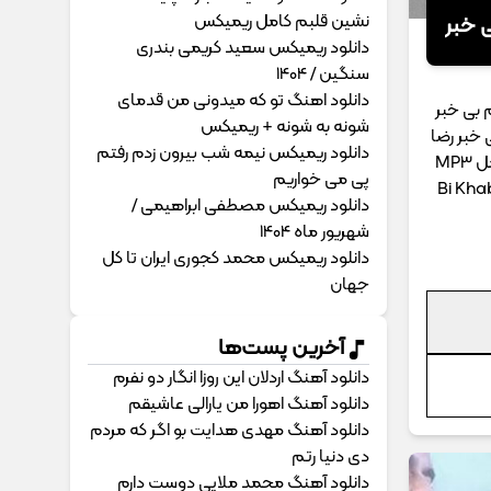
نشین قلبم کامل ریمیکس
ی خبر
دانلود ریمیکس سعید کریمی بندری
سنگین / 1404
دانلود اهنگ تو که میدونی من قدمای
م بی خبر
شونه به شونه + ریمیکس
 خبر رضا
دانلود ریمیکس نیمه شب بیرون زدم رفتم
MP
پی می خواریم
Bi Kha
دانلود ریمیکس مصطفی ابراهیمی /
شهریور ماه 1404
دانلود ریمیکس محمد کجوری ایران تا کل
جهان
آخرین پست‌ها
دانلود آهنگ اردلان این روزا انگار دو نفرم
دانلود آهنگ اهورا من یارالی عاشیقم
دانلود آهنگ مهدی هدایت بو اگر که مردم
دی دنیا رتم
دانلود آهنگ محمد ملایی دوﺳﺖ دارم