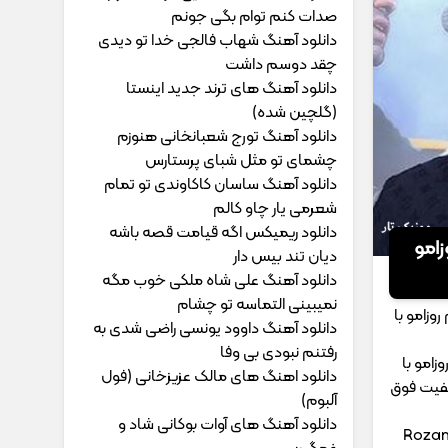
ﺻﺪات ﻛﻨﻢ ﺗﻮام ﺑﮕﻰ ﺟﻮﻧﻢ
دانلود آهنگ شهاب فالجی خدا تو دیدی
چقد دوسم داشت
دانلود آهنگ های ترند جدید اینستا
(گلچین شده)
دانلود آهنگ تورج شعبانخانی هنوزم
چشمای تو مثل شبای پرستارس
دانلود آهنگ ساسان کاکاوندی تو تمام
شعرمی یار چاو کالم
دانلود ریمیکس اگه قیامت قصه باشه
زامو
دیان تند بیس دار
دانلود آهنگ علی شاه ملکی خوب مگه
نمیبینی التماسه تو چشام
وزامو با
دانلود آهنگ داوود یونسی راﺿﻰ ﺷﺪی ﺑﻪ
رﻓﺘﻨﻢ ﻧﺒﻮدی ﺑﻰ وﻓﺎ
زامو با
دانلود اهنگ های مالک عزیزخانی (فول
یفیت فوق
آلبوم)
دانلود آهنگ های آوات بوکانی شاد و
Rozam