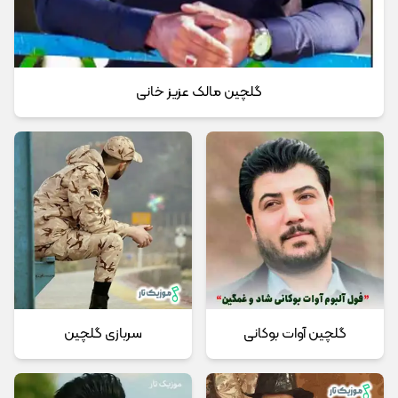
گلچین مالک عزیز خانی
گلچین آوات بوکانی
سربازی گلچین