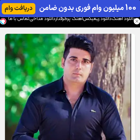
موزیک تار
دانلود آهنگ
دانلود ریمیکس
آهنگ پرطرفدار
دانلود مداحی
تماس با ما