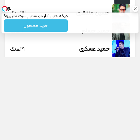
حسین منتظری
12 آهنگ
دیگه حتی 1 تار مو هم از سرت نمیریزه!
خرید محصول
حمید حسام
1 آهنگ
حمید عسکری
9 آهنگ
حمید هیراد
45 آهنگ
دانوش
9 آهنگ
داوود یونسی
40 آهنگ
راغب
27 آهنگ
جستجو در سایت
جستجو در گوگل
رامین تجنگی
11 آهنگ