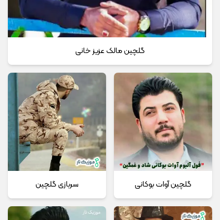
گلچین مالک عزیز خانی
گلچین آوات بوکانی
سربازی گلچین