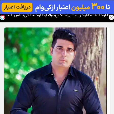
موزیک تار
دانلود آهنگ
دانلود ریمیکس
آهنگ پرطرفدار
دانلود مداحی
تماس با ما