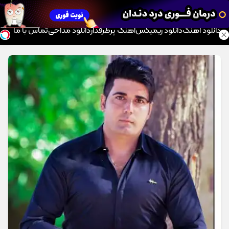
موزیک تار
دانلود آهنگ
دانلود ریمیکس
آهنگ پرطرفدار
دانلود مداحی
تماس با ما