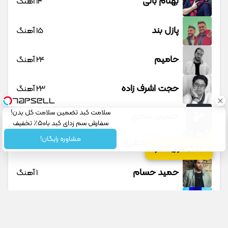
بهنام بانی
14 آهنگ
پازل بند
15 آهنگ
حامیم
24 آهنگ
حجت اشرف زاده
23 آهنگ
سلامت کبد تضمین سلامت کل بدن!
حسین عامری
1 آهنگ
سفارش سم زدای کبد با۵۰٪ تخفیف
مشاوره رایگان!
حسین منتظری
12 آهنگ
کانال موزیک تار
حمید حسام
1 آهنگ
حمید عسکری
9 آهنگ