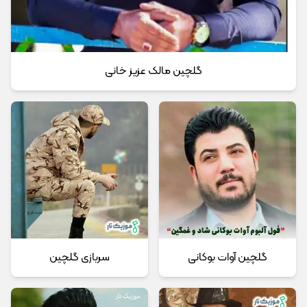
گلچین مالک عزیز خانی
گلچین آوات بوکانی
سربازی گلچین