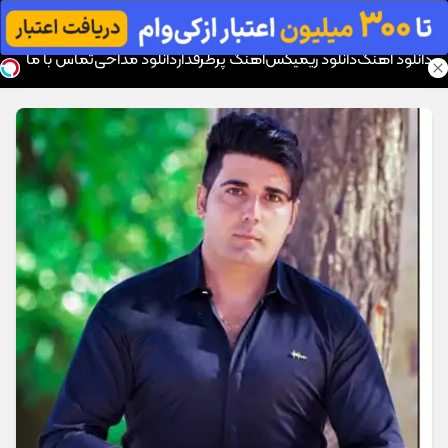
موزیک تار
دانلود آهنگ
دانلود ریمیکس
آهنگ پرطرفدار
دانلود مداحی
تماس با ما