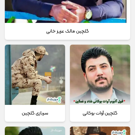
گلچین مالک عزیز خانی
گلچین آوات بوکانی
سربازی گلچین