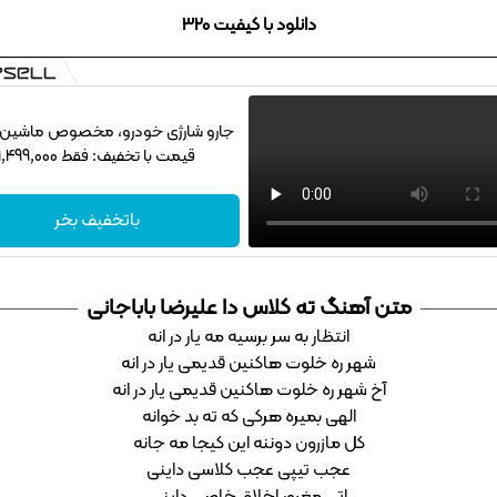
دانلود با کیفیت 320
جارو شارژی خودرو، مخصوص ماشین‌باز
قیمت با تخفیف: فقط 1,499,000
باتخفیف بخر
متن آهنگ ته کلاس دا علیرضا باباجانی
انتظار به سر برسیه مه یار در انه
شهر ره خلوت هاکنین قدیمی یار در انه
آخ شهر ره خلوت هاکنین قدیمی یار در انه
الهی بمیره هرکی که ته بد خوانه
کل مازرون دوننه این کیجا مه جانه
عجب تیپی عجب کلاسی داینی