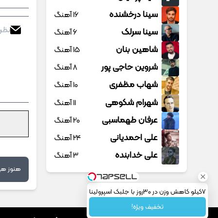
سینا درخشنده
16 آهنگ
سینا سرلک
6 آهنگ
شاهین بنان
15 آهنگ
شروین حاجی پور
8 آهنگ
شهاب مظفری
10 آهنگ
شهرام شکوهی
11 آهنگ
عرفان طهماسبی
20 آهنگ
علی احمدیانی
24 آهنگ
علی خدابنده
3 آهنگ
هنوز هیچ
علی رمضانپور
1 آهنگ
علی زند وکیلی
16 آهنگ
7کیلو کاهش وزن در 30روز با جلبک اسپرولینا
تخفیف ویژه!
علی عباسی
6 آهنگ