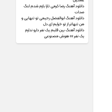
غمگین
دانلود آهنگ رضا کرمی تارا بازم شدم لنگ
صدات
دانلود آهنگ ابوالفضل رحیمی ﺗﻮ ﺗﻨﻬﺎﻳﻰ و
ﻣﻦ ﺗﻨﻬﺎﺗﺮ از ﺗﻮ ﺧﺮاﺑﻢ ای دل
دانلود آهنگ بین قلبم یک نفر دارو ندارم
یک نفر »» هوش مصنوعی