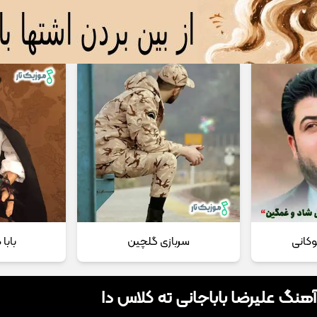
 مداحی
تماس با ما
وکانی
سربازی گلچین
بابا
آهنگ علیرضا باباجانی ته کلاس دا