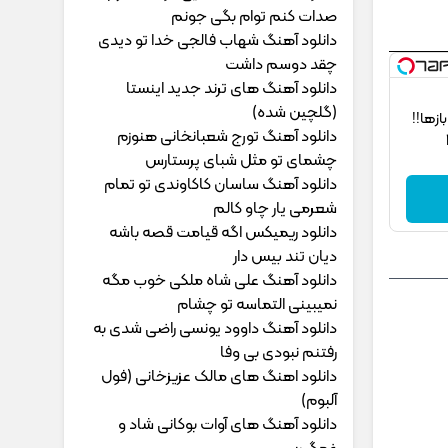
ﺻﺪات ﻛﻨﻢ ﺗﻮام ﺑﮕﻰ ﺟﻮﻧﻢ
دانلود آهنگ شهاب فالجی خدا تو دیدی
چقد دوسم داشت
دانلود آهنگ های ترند جدید اینستا
(گلچین شده)
‌ها!!
دانلود آهنگ تورج شعبانخانی هنوزم
چشمای تو مثل شبای پرستارس
دانلود آهنگ ساسان کاکاوندی تو تمام
شعرمی یار چاو کالم
دانلود ریمیکس اگه قیامت قصه باشه
دیان تند بیس دار
دانلود آهنگ علی شاه ملکی خوب مگه
نمیبینی التماسه تو چشام
دانلود آهنگ داوود یونسی راﺿﻰ ﺷﺪی ﺑﻪ
رﻓﺘﻨﻢ ﻧﺒﻮدی ﺑﻰ وﻓﺎ
دانلود اهنگ های مالک عزیزخانی (فول
آلبوم)
دانلود آهنگ های آوات بوکانی شاد و