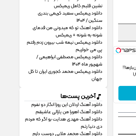
نشین قلبم کامل ریمیکس
دانلود ریمیکس سعید کریمی بندری
سنگین / 1404
دانلود اهنگ تو که میدونی من قدمای
شونه به شونه + ریمیکس
دانلود ریمیکس نیمه شب بیرون زدم رفتم
پی می خواریم
دانلود ریمیکس مصطفی ابراهیمی /
شهریور ماه 1404
ز‌ها!!
دانلود ریمیکس محمد کجوری ایران تا کل
جهان
آخرین پست‌ها
دانلود آهنگ اردلان این روزا انگار دو نفرم
دانلود آهنگ اهورا من یارالی عاشیقم
دانلود آهنگ مهدی هدایت بو اگر که مردم
دی دنیا رتم
دانلود آهنگ محمد ملایی دوﺳﺖ دارم