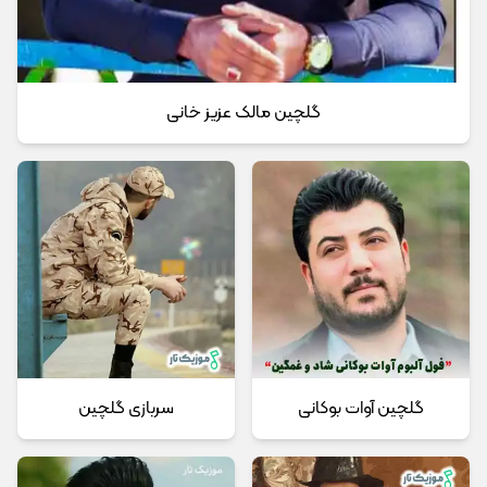
گلچین مالک عزیز خانی
گلچین آوات بوکانی
سربازی گلچین