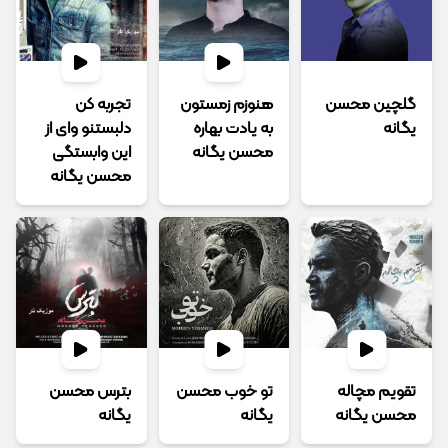
گلچین محسن
هنوزم زمستون
تجربه کن
یگانه
به یادت بهاره
دلبستنو وای از
محسن یگانه
این وابستگی
محسن یگانه
تقویم مچاله
تو خوب محسن
بترس محسن
محسن یگانه
یگانه
یگانه