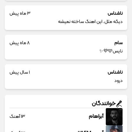
ناشناس
3 ماه پیش
دیگه مثل. این اهنگ ساخته نمیشه
سام
8 ماه پیش
نایس🩵💜✨
ناشناس
1 سال پیش
درود
خوانندگان
آبراهام
13 آهنگ