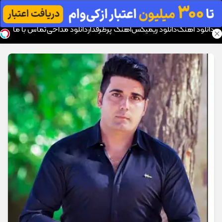
موزیک تار
دانلود آهنگ
دانلود ریمیکس
آهنگ پرطرفدار
دانلود مداحی
تماس با ما