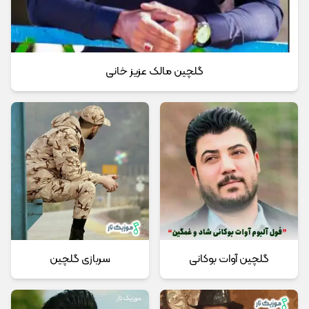
گلچین مالک عزیز خانی
گلچین آوات بوکانی
سربازی گلچین