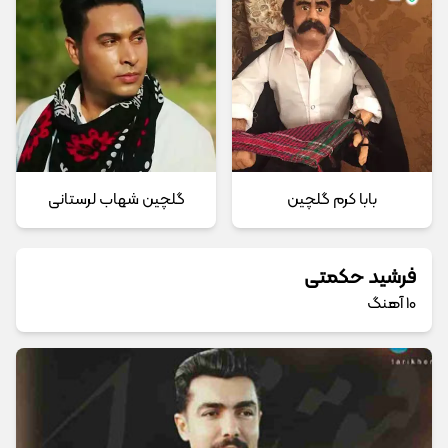
بابا کرم گلچین
گلچین شهاب لرستانی
فرشید حکمتی
10 آهنگ