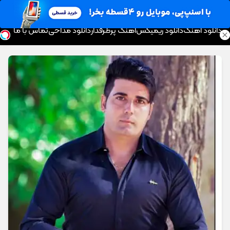
موزیک تار
دانلود آهنگ
دانلود ریمیکس
آهنگ پرطرفدار
دانلود مداحی
تماس با ما