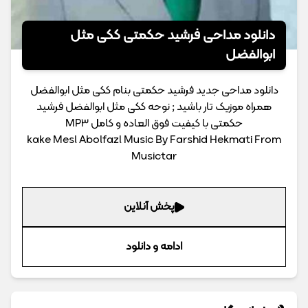
دانلود مداحی فرشید حکمتی ککی مثل
ابوالفضل
دانلود مداحی جدید فرشید حکمتی بنام ککی مثل ابوالفضل
همراه موزیک تار باشید ; نوحه ککی مثل ابوالفضل فرشید
حکمتی با کیفیت فوق العاده و کامل MP3
kake Mesl Abolfazl Music By Farshid Hekmati From
Musictar
پخش آنلاین
ادامه و دانلود