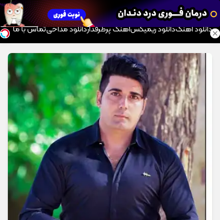
موزیک تار
دانلود آهنگ
دانلود ریمیکس
آهنگ پرطرفدار
دانلود مداحی
تماس با ما