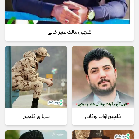
گلچین مالک عزیز خانی
گلچین آوات بوکانی
سربازی گلچین