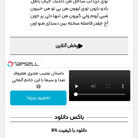
بوی دریا لب ساحل من دلتنگ خیال باطل
بادو بارون توی ایوون من بی تو من حیرون
شبی آروم ولی گریون من تنها دلی پر خون
آخ چقدر فاصله سخته بین دستای منو اون
پخش آنلاین
داستان عجیب مجری معروف
صدا و سیما با این خانم آلمانی
😅
تخفیف ویژه!
باکس دانلود
دانلود با کیفیت 128