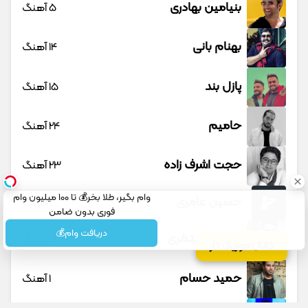
بنیامین بهادری
5 آهنگ
بهنام بانی
14 آهنگ
پازل بند
15 آهنگ
حامیم
24 آهنگ
حجت اشرف زاده
23 آهنگ
وام بگیر، طلا بخر💰 تا 100 میلیون وام
حسین عامری
1 آهنگ
فوری بدون ضامن
دریافت وام💰
حسین منتظری
12 آهنگ
کانال موزیک تار
حمید حسام
1 آهنگ