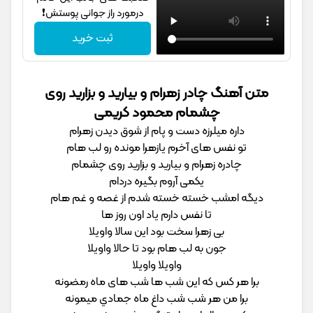
درمورد راز جوانی پوستش❗
ثبت خرید
متن آهنگ چادر زهرام و بیارید و بزارید روی
چشمام محمود کریمی
داره میلرزه دست و پام از شوق دیدن زهرام
تو نفس های آخرم یازهرا مونده رو لب هام
چادره زهرام و بیارید و بزارید روی چشمام
یکمی آروم بگیره دردام
دیگه امشب خسته خسته شدم از غصه و غم هام
تا نفس دارم یاد اون روز ها
بی زهرا سخت بود این سالا واویلا
جون به لب هام بود تا حالا واویلا
واویلا واویلا
برا هر کس که این شب ها شب های ماه رمضونه
برا من هر شب شب داغ ماه جمادي میمونه