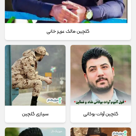
گلچین مالک عزیز خانی
گلچین آوات بوکانی
سربازی گلچین