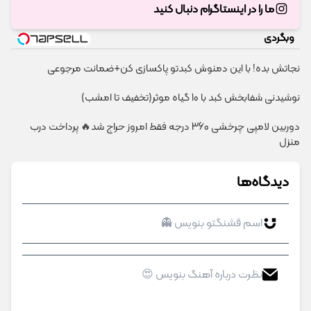
ما را در اینستاگرام دنبال کنید
وبگردی
نجاتش بده! با این دمنوش کبدتو پاکسازی کن+ضمانت مرجوعی
نوشیدنی شفابخش کبد با 10 گیاه موثر(تخفیف تا امشب)
دوربین لامپی چرخشی 360 درجه فقط امروز حراج شد🔥 پرداخت درب
منزل
دیدگاه‌ها