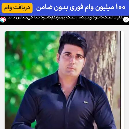
موزیک تار
دانلود آهنگ
دانلود ریمیکس
آهنگ پرطرفدار
دانلود مداحی
تماس با ما