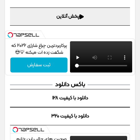
پخش آنلاین
پرکاربردترین چراغ شارژی 2026 که
شگفت زده ات میکنه 💡😍
ثبت سفارش
باکس دانلود
دانلود با کیفیت 128
دانلود با کیفیت 320
صحبت های جالب این خانم