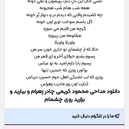
کسی حال این دلِ تنگِ پریشون و نمی دونه
همه شب هام شب هجرونه
چه کشیدم وقتی که دیدم در و دیوار پُرِ خونه
گل یاسم سوخت توی اون خونه
گرچه من قلبم می سوزه
مظلومه من پیروزه
واویلا واویلا
حالا که از چشمای تو جاری خون سر من
پسرم بشنو حرفای آخر و ای قمر من
پسرم بابا دارم امید به تو عباس
برا اون روزی که حسین تنها
روزی که لب تشنگی اهل حرم حسرتِ دریاس
کنارت اون روز مادرت زهراس
دانلود مداحی محمود کریمی چادر زهرام و بیارید و
بزارید روی چشمام
ما را در تلگرام دنبال کنید