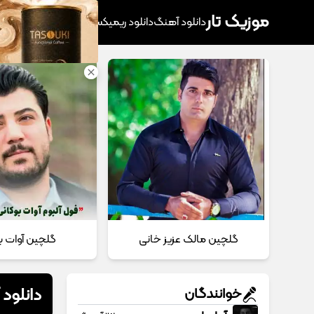
موزیک تار
دانلود آهنگ
دانلود ریمیکس
آهنگ پرطرفدار
دانلود
گلچین مالک عزیز خانی
گلچین آوات ب
دانلود
خوانندگان