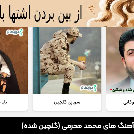
 مداحی
تماس با ما
وکانی
سربازی گلچین
بابا
 آهنگ های محمد محرمی (گلچین شده)