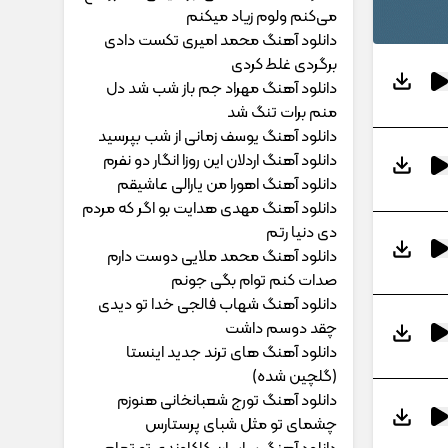
می‌کنم ولوم زیاد میکنم
دانلود آهنگ محمد امیری ﺗﻜﺴﺖ دادی
ﺑﺮﮔﺮدی ﻏﻠﻄ ﻛﺮدی
دانلود آهنگ مهراد جم ﺑﺎز ﺷﺐ ﺷﺪ دل
ﻣﻨﻢ ﺑﺮات ﺗﻨﮓ ﺷﺪ
دانلود آهنگ یوسف زمانی از شب بپرسید
دانلود آهنگ اردلان این روزا انگار دو نفرم
دانلود آهنگ اهورا من یارالی عاشیقم
دانلود آهنگ مهدی هدایت بو اگر که مردم
دی دنیا رتم
دانلود آهنگ محمد ملایی دوﺳﺖ دارم
ﺻﺪات ﻛﻨﻢ ﺗﻮام ﺑﮕﻰ ﺟﻮﻧﻢ
دانلود آهنگ شهاب فالجی خدا تو دیدی
چقد دوسم داشت
دانلود آهنگ های ترند جدید اینستا
(گلچین شده)
دانلود آهنگ تورج شعبانخانی هنوزم
چشمای تو مثل شبای پرستارس