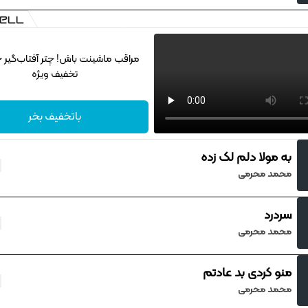
مراقب ماشینت باش! چتر آفتاب‌گیر خ
تخفیف ویژه
باتخفیف بخر
به مولا دلم لک زده
محمد محرمی
سردرد
محمد محرمی
منو کردی بد عادتم
محمد محرمی