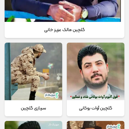
گلچین مالک عزیز خانی
گلچین آوات بوکانی
سربازی گلچین