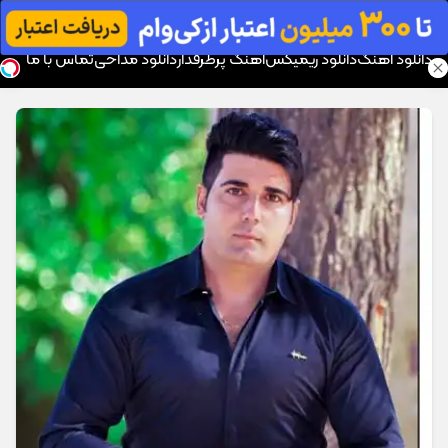
موزیک تار
دانلود آهنگ
دانلود ریمیکس
آهنگ پرطرفدار
دانلود مداحی
تماس با ما