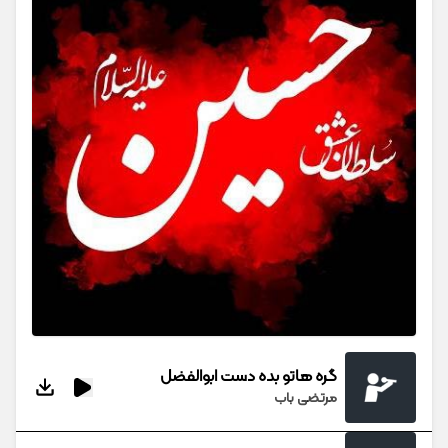
گره هاتو بده دست ابوالفضل
مرتضی باب