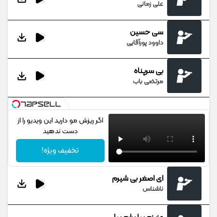
علی زمانی
سی حسین
داوود پورآقایی
بی سرپناه
مرتضی باب
اگر ریزش مو دارید این ویدیو را از
دست ندهید
تخفیف ویژه!
ای اصغر بی شیرم
ناشناس