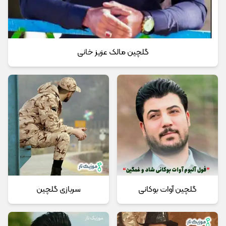
گلچین مالک عزیز خانی
گلچین آوات بوکانی
سربازی گلچین