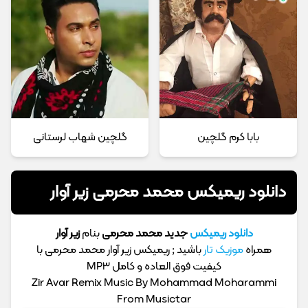
بابا کرم گلچین
گلچین شهاب لرستانی
دانلود ریمیکس محمد محرمی زیر آوار
دانلود ریمیکس
جدید محمد محرمی
بنام
زیر آوار
همراه
موزیک تار
باشید ; ریمیکس زیر آوار محمد محرمی با
کیفیت فوق العاده و کامل MP3
Zir Avar Remix Music By Mohammad Moharammi
From Musictar