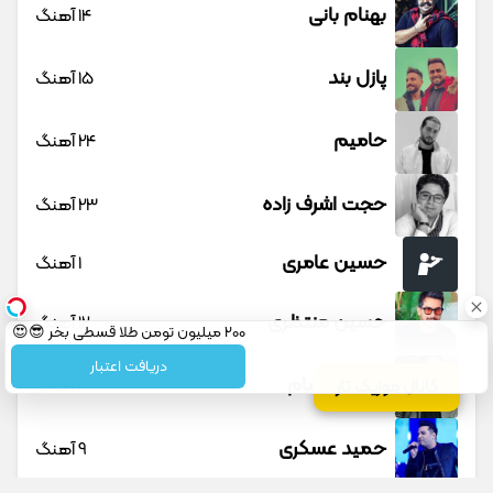
بهنام بانی
14 آهنگ
پازل بند
15 آهنگ
حامیم
24 آهنگ
حجت اشرف زاده
23 آهنگ
حسین عامری
1 آهنگ
حسین منتظری
12 آهنگ
200 میلیون تومن طلا قسطی بخر 😎😍
دریافت اعتبار
حمید حسام
1 آهنگ
کانال موزیک تار
حمید عسکری
9 آهنگ