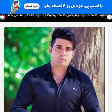
موزیک تار
دانلود آهنگ
دانلود ریمیکس
آهنگ پرطرفدار
دانلود مداحی
تماس با ما