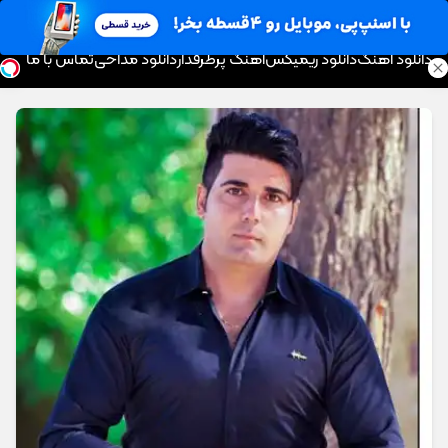
موزیک تار
دانلود آهنگ
دانلود ریمیکس
آهنگ پرطرفدار
دانلود مداحی
تماس با ما