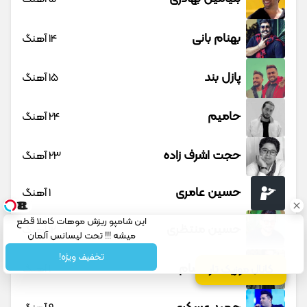
بهنام بانی
14 آهنگ
پازل بند
15 آهنگ
حامیم
24 آهنگ
حجت اشرف زاده
23 آهنگ
حسین عامری
1 آهنگ
این شامپو ریزش موهات کاملا قطع
حسین منتظری
12 آهنگ
میشه !!! تحت لیسانس آلمان
تخفیف ویژه!
حمید حسام
1 آهنگ
کانال موزیک تار