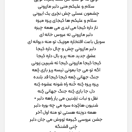
سلام و علیکم منی دلبر مازرونی
چشمون عسلی چش نخِری یک ایرونی
سلام و علیکم ها کیجای ریزه میزه
ناز داره کیجا می ابدی می همه چیزه
دلبر مازرونی ته عروس خانه ای
سویل باعث افتخاره موزیک تو منه دیوانه ای
دلبر مازرونی چش و چال داره کیجا
عشق جدید منه پر و بال داره کیجا
کیجا کیجا مازرونی کیجا ته شیرین زبونی
اگه تو می جا بمونی تیسه ریز بازی کِمه
جنگ جهانی کِمه کیجا کیجا قد بلنده
ریزه ریزه کِنه خَنه راه شونه عشوه کِنه
دل جا بازی کِنه جنگ جهانی کِنه
نقل و نبات بَشِنین می یار راهه دلبر ⭒
شنیون هاکِرده سره می چه بوره دلبر
همه دونِنه هستی تو منه اول آخر
جشن عروسی گیرمه بَووش می جان دلبر
چَنی قشنگه