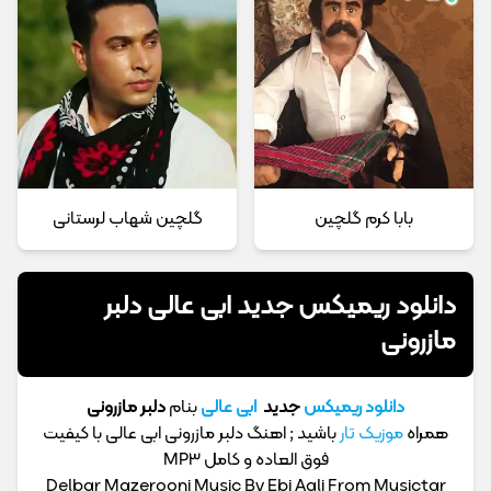
بابا کرم گلچین
گلچین شهاب لرستانی
دانلود ریمیکس جدید ابی عالی دلبر
مازرونی
دانلود ریمیکس
جدید
ابی عالی
بنام
دلبر مازرونی
همراه
موزیک تار
باشید ; اهنگ دلبر مازرونی ابی عالی با کیفیت
فوق العاده و کامل MP3
Delbar Mazerooni Music By Ebi Aali From Musictar