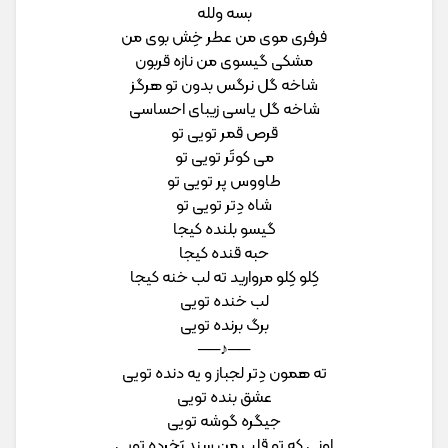
بسه ولله
فرفری موی من عطر خِش بوی من
مشکی گیسوی من نازه قربون
شاخه گل نرگس بدون تو هرگز
شاخه گل یاسی زیبای احساسی
قرص قمر تویی تو
می کوتَر تویی تو
طاووس پر تویی تو
شاه دِتر تویی تو
گیسو بلنده کیجا
حبه قنده کیجا
کِلو کِلو مروارید ته لب خنه کیجا
لب خنده تویی
برگ برنده تویی
──♪──
ته همون دِتر لجباز و یه دنده تویی
عشق بنده تویی
جیگره گوشه تویی
اونی که تو قلب من سند بَخرده تویی