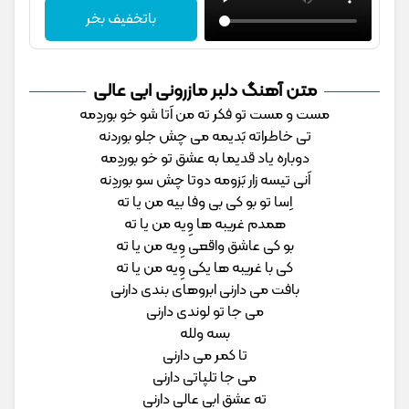
باتخفیف بخر
متن آهنگ دلبر مازرونی ابی عالی
مست و مست تو فکر ته من اَتا شو خو بوردِمه
تی خاطراته بَدیمه می چش جلو بوردنه
دوباره یاد قدیما به عشق تو خو بوردِمه
اَنی تیسه زار بَزومه دوتا چش سو بوردِنه
اِسا تو بو کی بی وفا بیه من یا ته
همدم غریبه ها وِیه من یا ته
بو کی عاشق واقعی وِیه من یا ته
کی با غریبه ها یکی وِیه من یا ته
بافت می دارنی ابروهای بندی دارنی
می جا تو لوندی دارنی
بسه ولله
تا کمر می دارنی
می جا تلپاتی دارنی
ته عشق ابی عالی دارنی