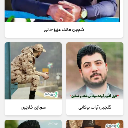
گلچین مالک عزیز خانی
گلچین آوات بوکانی
سربازی گلچین