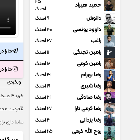
45
حمید هیراد
آهنگ
دانوش
9 آهنگ
داوود یونسی
40 آهنگ
راغب
27 آهنگ
ما را د
رامین تجنگی
11 آهنگ
رامین کرمی
18 آهنگ
ما را د
رضا بهرام
31 آهنگ
وبگردی
رضا شیری
19 آهنگ
خرید 4 قسطه اینترنت پیشگامان ☎️ بدون نیاز به تلفن
رضا صادقی
31 آهنگ
رضا کرمی تارا
27 آهنگ
⏳فرصت محدود!! 3000گیگ اینترنت خانگی 180 روزه ف
رضا یزدانی
3 آهنگ
ساینا داری بر
روح الله کرمی
25 آهنگ