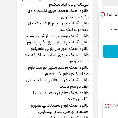
می‌کنم ولوم زیاد میکنم
دانلود آهنگ محمد امیری ﺗﻜﺴﺖ دادی
ﺑﺮﮔﺮدی ﻏﻠﻄ ﻛﺮدی
دانلود آهنگ مهراد جم ﺑﺎز ﺷﺐ ﺷﺪ دل
یمت
ﻣﻨﻢ ﺑﺮات ﺗﻨﮓ ﺷﺪ
دانلود آهنگ یوسف زمانی از شب بپرسید
دانلود آهنگ اردلان این روزا انگار دو نفرم
دانلود آهنگ اهورا من یارالی عاشیقم
دانلود آهنگ مهدی هدایت بو اگر که مردم
دی دنیا رتم
دانلود آهنگ محمد ملایی دوﺳﺖ دارم
ﺻﺪات ﻛﻨﻢ ﺗﻮام ﺑﮕﻰ ﺟﻮﻧﻢ
دانلود آهنگ شهاب فالجی خدا تو دیدی
چقد دوسم داشت
دانلود آهنگ های ترند جدید اینستا
(گلچین شده)
دانلود آهنگ تورج شعبانخانی هنوزم
چشمای تو مثل شبای پرستارس