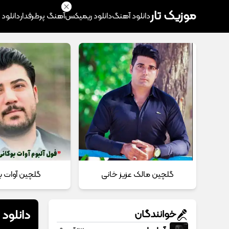
موزیک تار
دانلود آهنگ
دانلود ریمیکس
آهنگ پرطرفدار
دانلود
گلچین مالک عزیز خانی
گلچین آوات ب
دانلود
خوانندگان