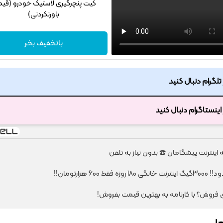
کیت پنچرگیری لاستیک خودرو (قی
باورنکردنی)
باتخفیف بخر
ر تلگرام دنبال کنید
ر اینستاگرام دنبال کنید
Image failed to load
Image failed to load
قط 600 هزارتومان!!
Image failed to load
ای فروش؟ با کارنامه به بهترین قیمت بفروش!