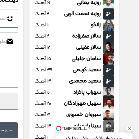
دیدگاه‌ه
روزبه بمانی
19 آهنگ
روزبه نعمت الهی
4 آهنگ
زانکو
11 آهنگ
سالار صفرزاده
2 آهنگ
سالار عقیلی
17 آهنگ
سامان جلیلی
15 آهنگ
سعید کریمی
39 آهنگ
سعید محمدی
13 آهنگ
سهراب پاکزاد
10 آهنگ
سهیل مهرزادگان
20 آهنگ
سیروان خسروی
3 آهنگ
سینا پارسیان
13 آهنگ
هنوز هیچ
Image failed to load
سینا پرسیان
1 آهنگ
بمب جوانساز! کرم بوتاکس جلبک