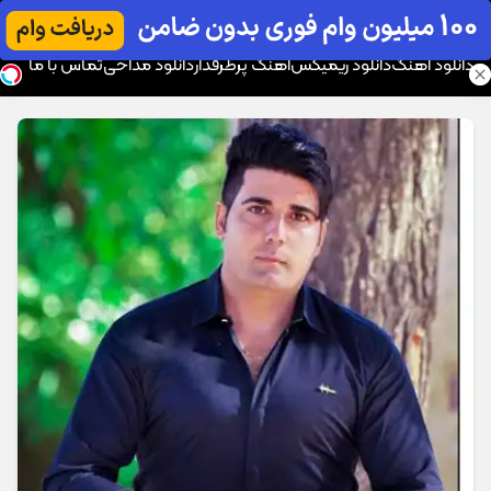
موزیک تار
دانلود آهنگ
دانلود ریمیکس
آهنگ پرطرفدار
دانلود مداحی
تماس با ما