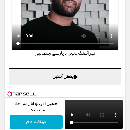
تیزر آهنگ بانوی دربار علی رمضانپور
پخش آنلاین
همین الان تو آبان تتر احراز
هویت کن
دریافت وام