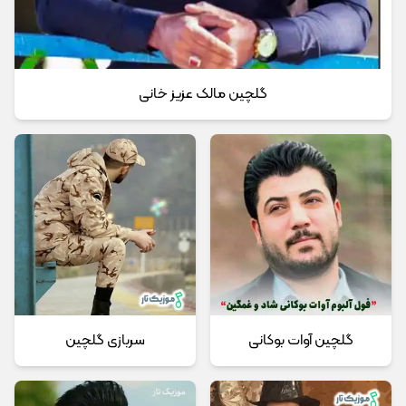
گلچین مالک عزیز خانی
گلچین آوات بوکانی
سربازی گلچین