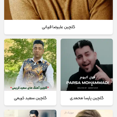
گلچین علیرضا قربانی
گلچین پارسا محمدی
گلچین سعید کریمی