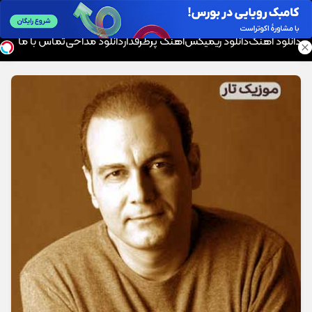
موزیک تار
دانلود آهنگ
دانلود ریمیکس
آهنگ پرطرفدار
دانلود مداحی
تماس با ما