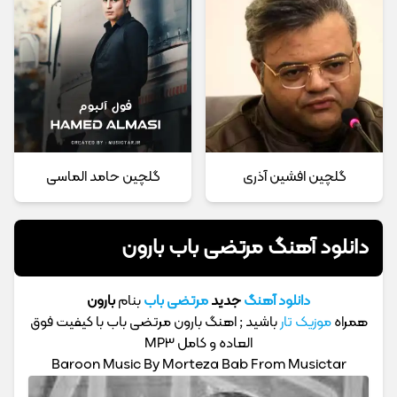
گلچین افشین آذری
گلچین حامد الماسی
دانلود آهنگ مرتضی باب بارون
دانلود آهنگ
جدید
مرتضی باب
بنام
بارون
همراه
موزیک تار
باشید ; اهنگ بارون مرتضی باب با کیفیت فوق
العاده و کامل MP3
Baroon Music By Morteza Bab From Musictar