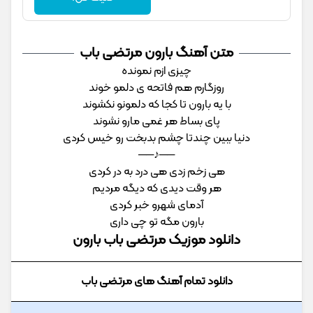
متن آهنگ بارون مرتضی باب
چیزی ازم نمونده
روزگارم هم فاتحه ی دلمو خوند
با یه بارون تا کجا که دلمونو نکشوند
پای بساط هر غمی مارو نشوند
دنیا ببین چندتا چشم بدبخت رو خیس کردی
──♪──
هی زخم زدی هی درد به در کردی
هر وقت دیدی که دیگه مردیم
آدمای شهرو خبر کردی
بارون مگه تو چی داری
دانلود موزیک مرتضی باب بارون
دانلود تمام آهنگ های مرتضی باب