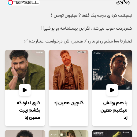
وبگردی
ایمپلنت کره‌ای درجه یک فقط 6 میلیون تومن ❗
کمردردت خوب می‌شه، اگر این پرسشنامه رو پر کنی!!
اعتبار تا ۱۰۰ میلیون تومان ⚡ همین الان درخواست اعتبار بده ✅
با هم روالش
گلچین معین زد
کاری نداره که
میکنیم معین
بکشم زیرت
زد
معین زد