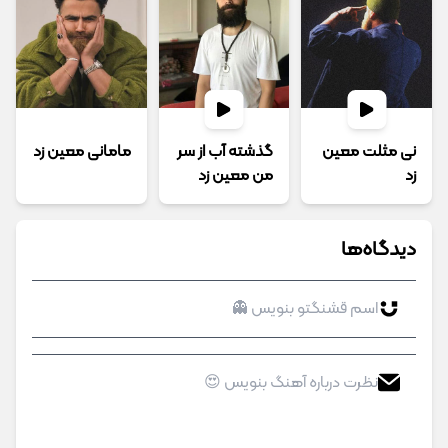
نی مثلت معین
گذشته آب از سر
مامانی معین زد
زد
من معین زد
دیدگاه‌ها