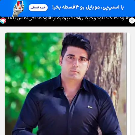
موزیک تار
دانلود آهنگ
دانلود ریمیکس
آهنگ پرطرفدار
دانلود مداحی
تماس با ما