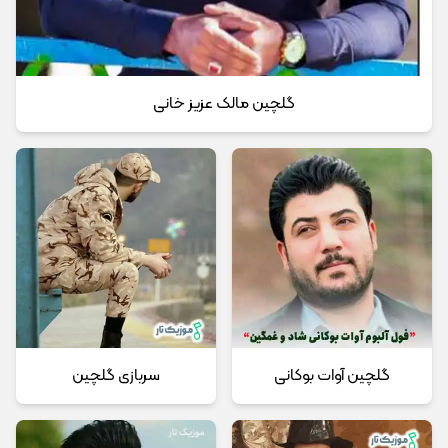
گلچین مالک عزیز خانی
گلچین آوات بوکانی
سربازی گلچین