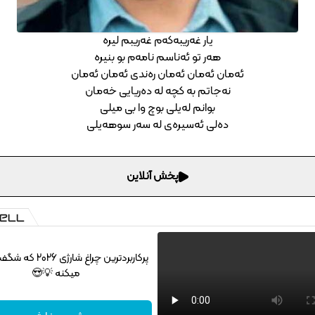
یار غه‌ریبه‌که‌م غه‌ریبم لیره
هه‌ر تو ئه‌ناسم نامه‌م بو بنیره
ئه‌مان ئه‌مان ئه‌مان ره‌ندی ئه‌مان ئه‌مان
نه‌جاتم به کچه له ده‌ریایی خه‌مان
بوانم له‌یلی بوچ وا بی میلی
ده‌لی ئه‌سیره‌ی له سه‌ر سوهه‌یلی
پخش آنلاین
پرکاربردترین چراغ شارژ
میکنه 💡😍