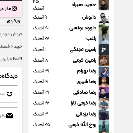
45
حمید هیراد
آهنگ
ما را د
دانوش
9 آهنگ
وبگردی
داوود یونسی
40 آهنگ
فروش خودروی 
راغب
27 آهنگ
خرید 4 قسطه اینترنت پیشگامان ☎️ بدون نیاز به تلفن
رامین تجنگی
11 آهنگ
❗❗200 میلیون وام❗❗ با احراز هویت در آبان تتر
رامین کرمی
18 آهنگ
رضا بهرام
31 آهنگ
دیدگاه‌ه
رضا شیری
19 آهنگ
رضا صادقی
31 آهنگ
رضا کرمی تارا
27 آهنگ
رضا یزدانی
3 آهنگ
روح الله کرمی
25 آهنگ