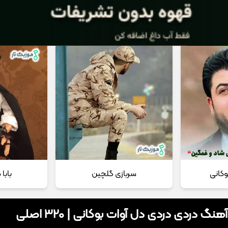
 مداحی
تماس با ما
وکانی
سربازی گلچین
بابا
هنگ دردی دردی دل آوات بوکانی | 320 اصلی