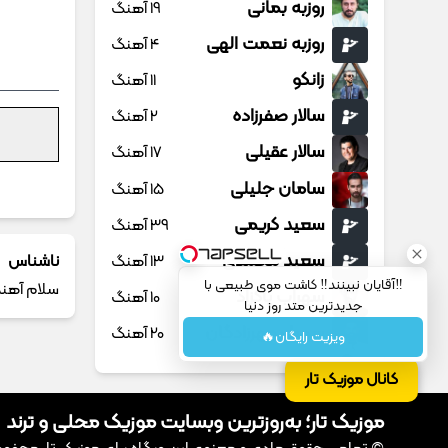
روزبه بمانی
19 آهنگ
روزبه نعمت الهی
4 آهنگ
زانکو
11 آهنگ
سالار صفرزاده
2 آهنگ
سالار عقیلی
17 آهنگ
سامان جلیلی
15 آهنگ
سعید کریمی
39 آهنگ
سعید محمدی
ناشناس
13 آهنگ
‼️آقایان نبینند‼️ کاشت موی طبیعی با
سلام آهنگ 20 
سهراب پاکزاد
10 آهنگ
جدیدترین متد روز دنیا
سهیل مهرزادگان
20 آهنگ
ویزیت رایگان🔥
سیروان خسروی
3 آهنگ
کانال موزیک تار
سینا پارسیان
13 آهنگ
موزیک تار؛ به‌روزترین وبسایت موزیک محلی و ترند
سینا پرسیان
1 آهنگ