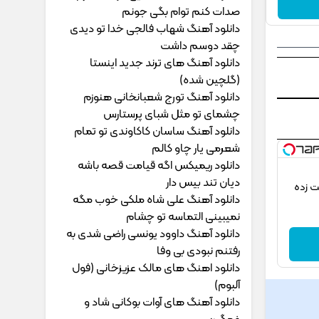
ﺻﺪات ﻛﻨﻢ ﺗﻮام ﺑﮕﻰ ﺟﻮﻧﻢ
دانلود آهنگ شهاب فالجی خدا تو دیدی
چقد دوسم داشت
دانلود آهنگ های ترند جدید اینستا
(گلچین شده)
دانلود آهنگ تورج شعبانخانی هنوزم
چشمای تو مثل شبای پرستارس
دانلود آهنگ ساسان کاکاوندی تو تمام
شعرمی یار چاو کالم
دانلود ریمیکس اگه قیامت قصه باشه
دیان تند بیس دار
2026 که شگفت زده
دانلود آهنگ علی شاه ملکی خوب مگه
نمیبینی التماسه تو چشام
دانلود آهنگ داوود یونسی راﺿﻰ ﺷﺪی ﺑﻪ
رﻓﺘﻨﻢ ﻧﺒﻮدی ﺑﻰ وﻓﺎ
دانلود اهنگ های مالک عزیزخانی (فول
آلبوم)
دانلود آهنگ های آوات بوکانی شاد و