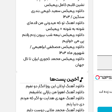
نشین قلبم کامل ریمیکس
دانلود ریمیکس سعید کریمی بندری
سنگین / 1404
دانلود اهنگ تو که میدونی من قدمای
شونه به شونه + ریمیکس
دانلود ریمیکس نیمه شب بیرون زدم رفتم
پی می خواریم
دانلود ریمیکس مصطفی ابراهیمی /
شهریور ماه 1404
دانلود ریمیکس محمد کجوری ایران تا کل
جهان
آخرین پست‌ها
دانلود آهنگ اردلان این روزا انگار دو نفرم
ی 2026 که شگفت زده ات
دانلود آهنگ اهورا من یارالی عاشیقم
دانلود آهنگ مهدی هدایت بو اگر که مردم
دی دنیا رتم
دانلود آهنگ محمد ملایی دوﺳﺖ دارم