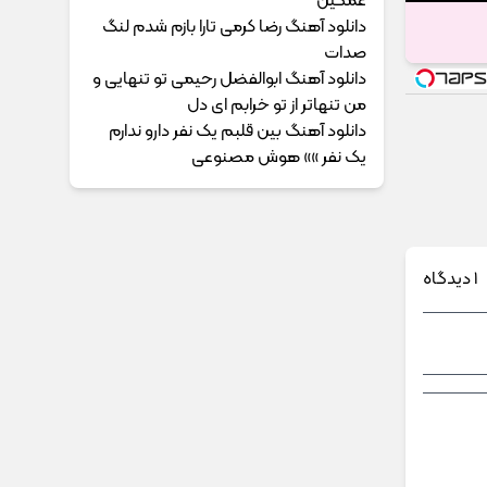
غمگین
دانلود آهنگ رضا کرمی تارا بازم شدم لنگ
صدات
دانلود آهنگ ابوالفضل رحیمی ﺗﻮ ﺗﻨﻬﺎﻳﻰ و
ﻣﻦ ﺗﻨﻬﺎﺗﺮ از ﺗﻮ ﺧﺮاﺑﻢ ای دل
دانلود آهنگ بین قلبم یک نفر دارو ندارم
یک نفر »» هوش مصنوعی
1 دیدگاه