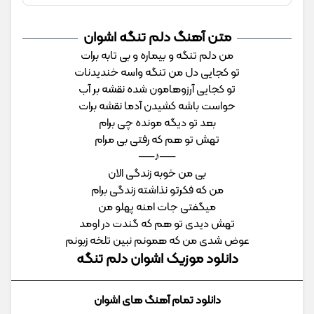
متن آهنگ دلم تنگه اشوان
من دلم تنگه و بیماره و بی تابه برات
تو کجایی دل من تنگه واسه خندیدنات
تو کجایی آرزوهامون شده نقشه بر آب
حواست باشه کشیدن آدما نقشه برات
بعد تو دیگه مونده چی برام
تهش تو هم که رفتی بی مرام
──♪──
بی من خوبه زندگی الان
من که فکرتو نذاشته زندگی برام
میگفتی جات امنه پهلو من
تهش دیدی تو هم که گندت در اومد
عوض شدی من که همونم نبین تلخه زبونم
دانلود موزیک اشوان دلم تنگه
دانلود تمام آهنگ های اشوان