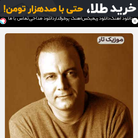
موزیک تار
دانلود آهنگ
دانلود ریمیکس
آهنگ پرطرفدار
دانلود مداحی
تماس با ما