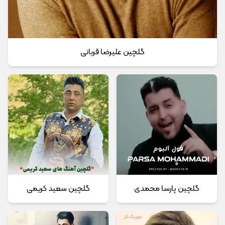
گلچین علیرضا قربانی
گلچین پارسا محمدی
گلچین سعید کریمی