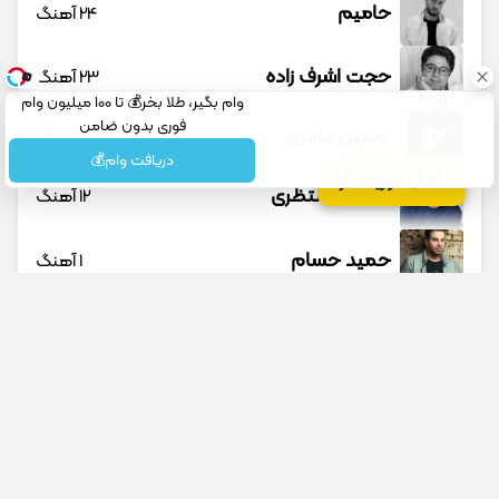
حامیم
24 آهنگ
حجت اشرف زاده
23 آهنگ
وام بگیر، طلا بخر💰 تا 100 میلیون وام
فوری بدون ضامن
حسین عامری
1 آهنگ
دریافت وام💰
کانال موزیک تار
حسین منتظری
12 آهنگ
حمید حسام
1 آهنگ
حمید عسکری
9 آهنگ
حمید هیراد
45 آهنگ
دانوش
9 آهنگ
جستجو در سایت
جستجو در گوگل