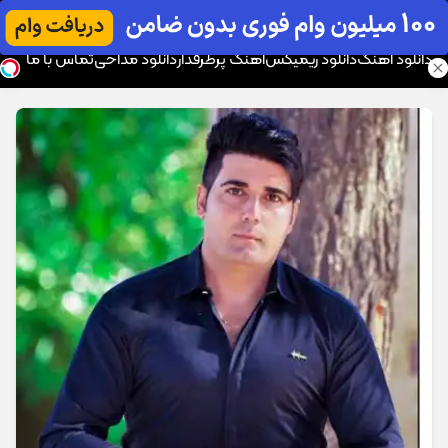
موزیک تار
دانلود آهنگ
دانلود ریمیکس
آهنگ پرطرفدار
دانلود مداحی
تماس با ما