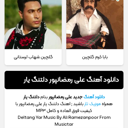
بابا کرم گلچین
گلچین شهاب لرستانی
دانلود آهنگ علی رمضانپور دلتنگ یار
دانلود آهنگ
جدید علی رمضانپور
بنام
دلتنگ یار
همراه
موزیک تار
باشید ; اهنگ دلتنگ یار علی رمضانپور با
کیفیت فوق العاده و کامل MP3
Deltang Yar Music By Ali Ramezanpoor From
Musictar