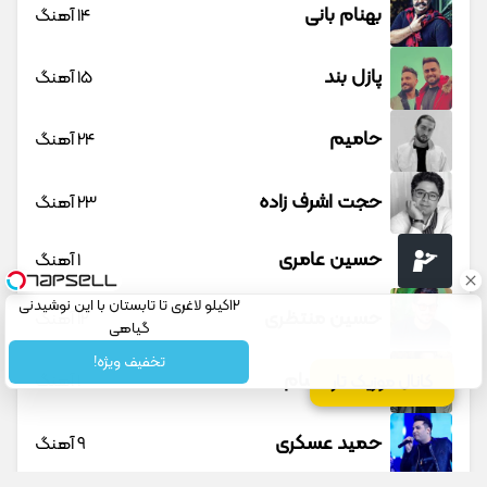
بهنام بانی
14 آهنگ
پازل بند
15 آهنگ
حامیم
24 آهنگ
حجت اشرف زاده
23 آهنگ
حسین عامری
1 آهنگ
12کیلو لاغری تا تابستان با این نوشیدنی
حسین منتظری
12 آهنگ
گیاهی
تخفیف ویژه!
حمید حسام
1 آهنگ
کانال موزیک تار
حمید عسکری
9 آهنگ