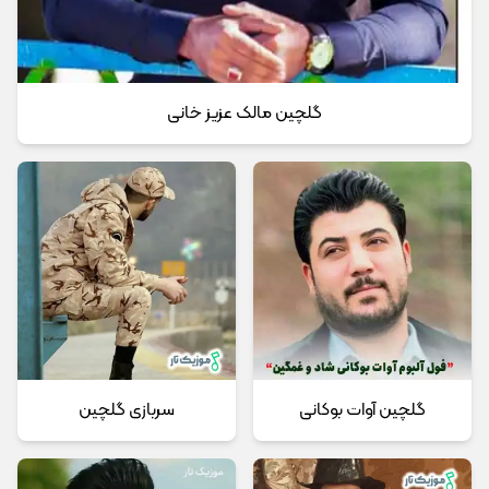
گلچین مالک عزیز خانی
گلچین آوات بوکانی
سربازی گلچین