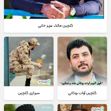
گلچین مالک عزیز خانی
گلچین آوات بوکانی
سربازی گلچین