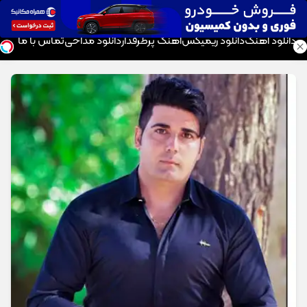
موزیک تار
دانلود آهنگ
دانلود ریمیکس
آهنگ پرطرفدار
دانلود مداحی
تماس با ما