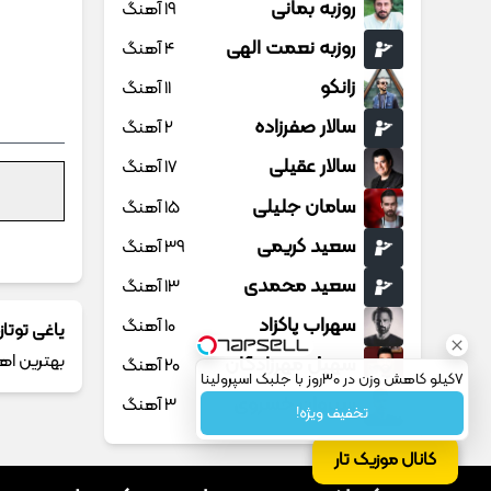
روزبه بمانی
19 آهنگ
روزبه نعمت الهی
4 آهنگ
زانکو
11 آهنگ
سالار صفرزاده
2 آهنگ
سالار عقیلی
17 آهنگ
سامان جلیلی
15 آهنگ
سعید کریمی
39 آهنگ
سعید محمدی
13 آهنگ
سهراب پاکزاد
10 آهنگ
یاغی توتا
بهترین ا
سهیل مهرزادگان
20 آهنگ
7کیلو کاهش وزن در 30روز با جلبک اسپرولینا
سیروان خسروی
3 آهنگ
تخفیف ویژه!
سینا پارسیان
13 آهنگ
کانال موزیک تار
سینا پرسیان
1 آهنگ