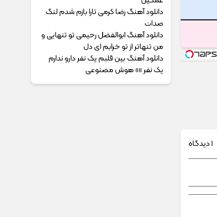
غمگین
دانلود آهنگ رضا کرمی تارا بازم شدم لنگ
صدات
دانلود آهنگ ابوالفضل رحیمی ﺗﻮ ﺗﻨﻬﺎﻳﻰ و
ﻣﻦ ﺗﻨﻬﺎﺗﺮ از ﺗﻮ ﺧﺮاﺑﻢ ای دل
دانلود آهنگ بین قلبم یک نفر دارو ندارم
یک نفر »» هوش مصنوعی
1 دیدگاه