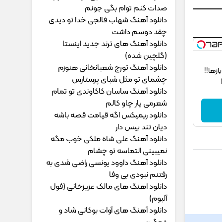
ﺻﺪات ﻛﻨﻢ ﺗﻮام ﺑﮕﻰ ﺟﻮﻧﻢ
دانلود آهنگ شهاب فالجی خدا تو دیدی
چقد دوسم داشت
دانلود آهنگ های ترند جدید اینستا
(گلچین شده)
دانلود آهنگ تورج شعبانخانی هنوزم
‌ها!!
چشمای تو مثل شبای پرستارس
دانلود آهنگ ساسان کاکاوندی تو تمام
شعرمی یار چاو کالم
دانلود ریمیکس اگه قیامت قصه باشه
دیان تند بیس دار
دانلود آهنگ علی شاه ملکی خوب مگه
نمیبینی التماسه تو چشام
دانلود آهنگ داوود یونسی راﺿﻰ ﺷﺪی ﺑﻪ
رﻓﺘﻨﻢ ﻧﺒﻮدی ﺑﻰ وﻓﺎ
دانلود اهنگ های مالک عزیزخانی (فول
آلبوم)
دانلود آهنگ های آوات بوکانی شاد و