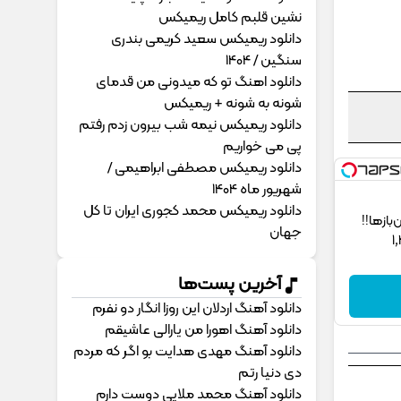
نشین قلبم کامل ریمیکس
دانلود ریمیکس سعید کریمی بندری
سنگین / 1404
دانلود اهنگ تو که میدونی من قدمای
شونه به شونه + ریمیکس
دانلود ریمیکس نیمه شب بیرون زدم رفتم
پی می خواریم
دانلود ریمیکس مصطفی ابراهیمی /
شهریور ماه 1404
دانلود ریمیکس محمد کجوری ایران تا کل
ز‌ها!!
جهان
آخرین پست‌ها
دانلود آهنگ اردلان این روزا انگار دو نفرم
دانلود آهنگ اهورا من یارالی عاشیقم
دانلود آهنگ مهدی هدایت بو اگر که مردم
دی دنیا رتم
دانلود آهنگ محمد ملایی دوﺳﺖ دارم