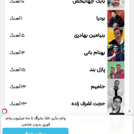
بابک جهانبخش
10 آهنگ
بردیا
1 آهنگ
بنیامین بهادری
5 آهنگ
بهنام بانی
14 آهنگ
پازل بند
15 آهنگ
حامیم
24 آهنگ
حجت اشرف زاده
23 آهنگ
وام بگیر، طلا بخر💰 تا 100 میلیون وام
حسین عامری
1 آهنگ
فوری بدون ضامن
دریافت وام💰