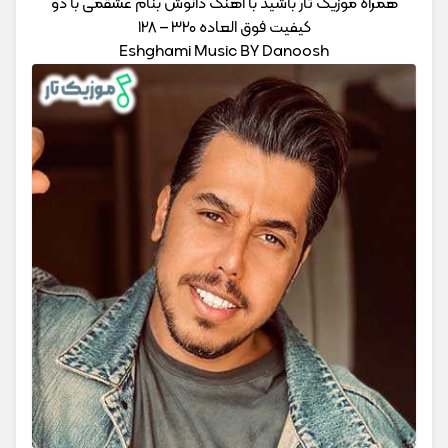
همراه موزیک تار باشید با اهنگ دانوش بنام عشقمی با دو
کیفیت فوق العاده 320 – 128
Eshghami Music BY Danoosh