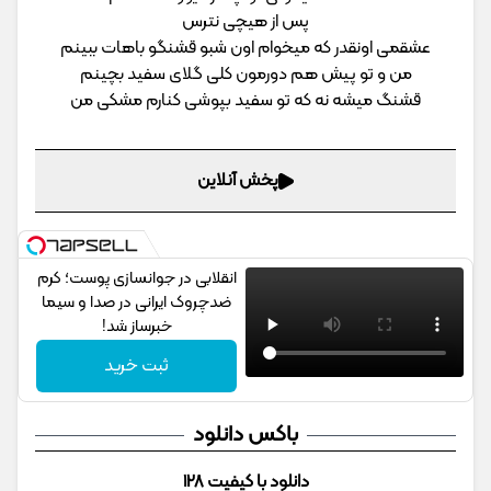
پس از هیچی نترس
عشقمی اونقدر که میخوام اون شبو قشنگو باهات ببینم
من و تو پیش هم دورمون کلی گلای سفید بچینم
قشنگ میشه نه که تو سفید بپوشی کنارم مشکی من
پخش آنلاین
انقلابی در جوانسازی پوست؛ کرم
ضدچروک ایرانی در صدا و سیما
خبرساز شد!
ثبت خرید
باکس دانلود
دانلود با کیفیت 128