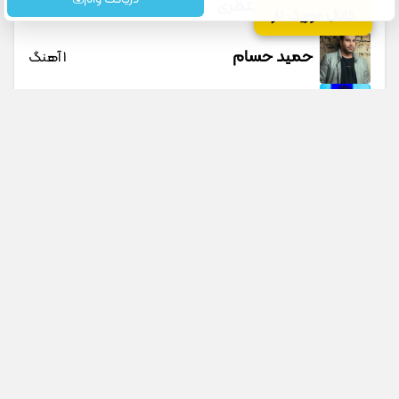
حسین منتظری
12 آهنگ
کانال موزیک تار
حمید حسام
1 آهنگ
حمید عسکری
9 آهنگ
حمید هیراد
45 آهنگ
دانوش
9 آهنگ
داوود یونسی
40 آهنگ
جستجو در سایت
جستجو در گوگل
پیشنهادی
راغب
27 آهنگ
رامین تجنگی
11 آهنگ
گلینلیک افشین آذری