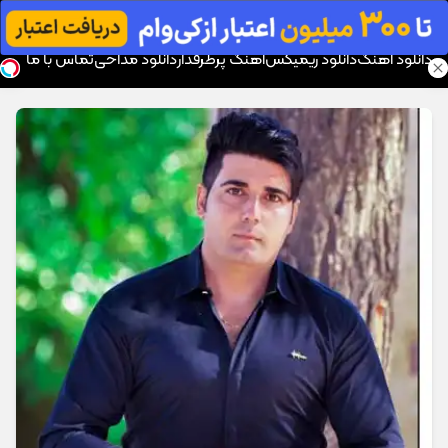
موزیک تار
دانلود آهنگ
دانلود ریمیکس
آهنگ پرطرفدار
دانلود مداحی
تماس با ما