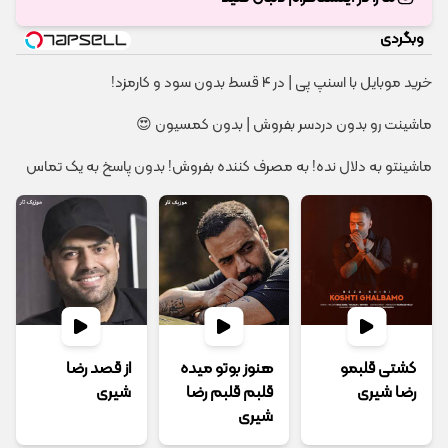
وبگردی
خرید موبایل با اسنپ پی | در ۴ قسط بدون سود و کارمزد!
ماشینت رو بدون دردسر بفروش | بدون کمسیون 😍
ماشینتو به دلال نده! به مصرف کننده بفروش! بدون پاسخ به یک تماس
کشتی قلبمو
هنوز بوتو میده
از قصد رضا
رضا شیری
قلبم قلبم رضا
شیری
شیری