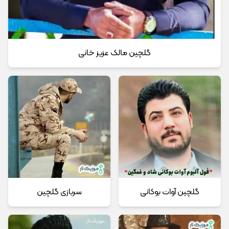
گلچین مالک عزیز خانی
گلچین آوات بوکانی
سربازی گلچین