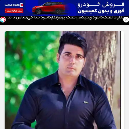
موزیک تار
دانلود آهنگ
دانلود ریمیکس
آهنگ پرطرفدار
دانلود مداحی
تماس با ما