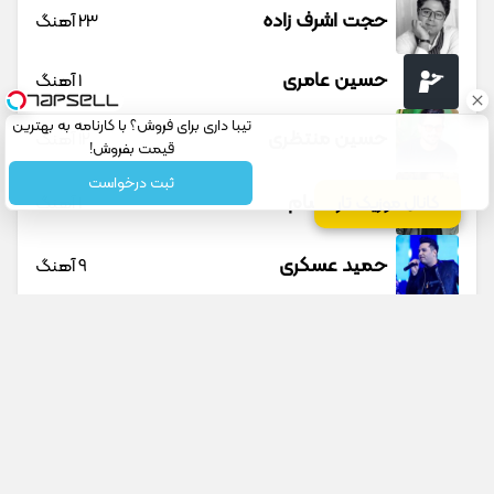
حجت اشرف زاده
23 آهنگ
حسین عامری
1 آهنگ
تیبا داری برای فروش؟ با کارنامه به بهترین
حسین منتظری
12 آهنگ
قیمت بفروش!
ثبت درخواست
حمید حسام
1 آهنگ
کانال موزیک تار
حمید عسکری
9 آهنگ
حمید هیراد
45 آهنگ
دانوش
9 آهنگ
داوود یونسی
40 آهنگ