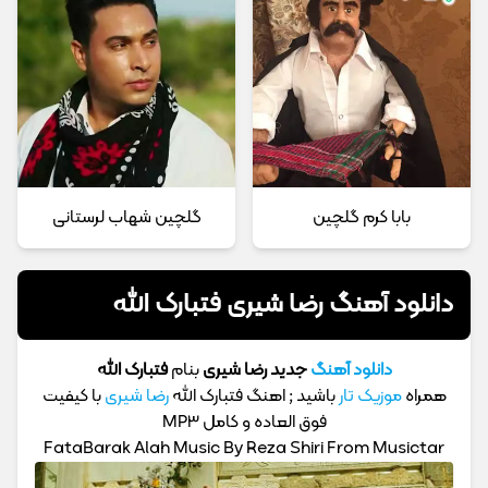
بابا کرم گلچین
گلچین شهاب لرستانی
دانلود آهنگ رضا شیری فتبارک الله
دانلود آهنگ
جدید رضا شیری
بنام
فتبارک الله
همراه
موزیک تار
باشید ; اهنگ فتبارک الله
رضا شیری
با کیفیت
فوق العاده و کامل MP3
FataBarak Alah Music By Reza Shiri From Musictar