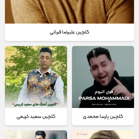
گلچین علیرضا قربانی
گلچین پارسا محمدی
گلچین سعید کریمی