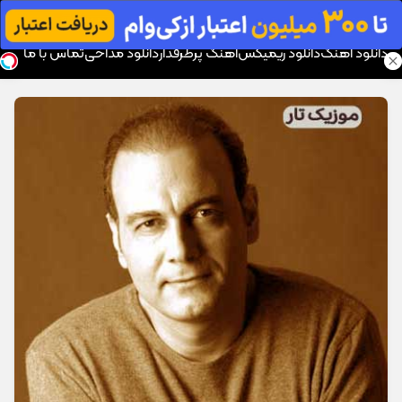
موزیک تار
دانلود آهنگ
دانلود ریمیکس
آهنگ پرطرفدار
دانلود مداحی
تماس با ما