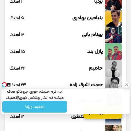
بردیا
1 آهنگ
بنیامین بهادری
5 آهنگ
بهنام بانی
14 آهنگ
پازل بند
15 آهنگ
حامیم
24 آهنگ
حجت اشرف زاده
23 آهنگ
این کرم جلبک، جوری چروکاتو صاف
میکنه که انگار بوتاکس کردی!(تخفیف
حسین عامری
1 آهنگ
ویژه)
تخفیف ویژه!
کانال موزیک تار
حسین منتظری
12 آهنگ