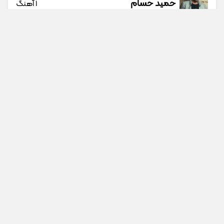
حمید حسام
1 آهنگ
حمید عسکری
9 آهنگ
حمید هیراد
45 آهنگ
دانوش
9 آهنگ
داوود یونسی
40 آهنگ
جستجو در سایت
جستجو در گوگل
راغب
27 آهنگ
پیشنهادی
رامین تجنگی
11 آهنگ
ادا سینا پارسیان
رامین کرمی
18 آهنگ
گلچین علیرضا قربانی