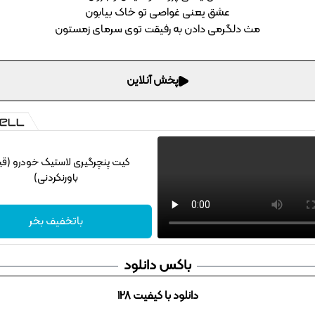
عشق یعنی غواصی تو خاک بیابون
مث دلگرمی دادن به رفیقت توی سرمای زمستون
پخش آنلاین
کیت پنچرگیری لاستیک خودرو (ق
باورنکردنی)
باتخفیف بخر
باکس دانلود
دانلود با کیفیت 128