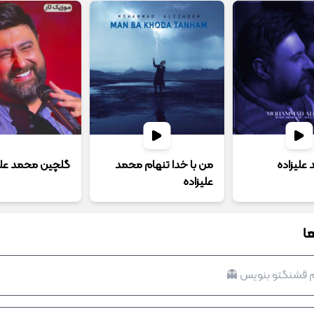
 علیزاده
من با خدا تنهام محمد
گلچین محمد علی
علیزاده
ا