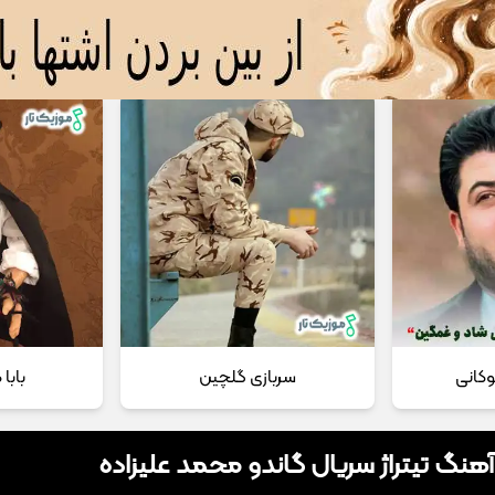
 مداحی
تماس با ما
وکانی
سربازی گلچین
بابا
آهنگ تیتراژ سریال گاندو محمد علیزاده