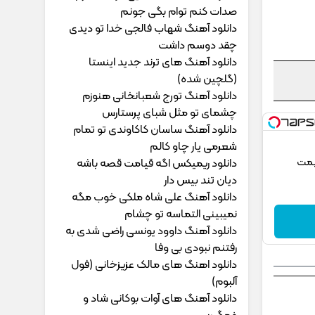
ﺻﺪات ﻛﻨﻢ ﺗﻮام ﺑﮕﻰ ﺟﻮﻧﻢ
دانلود آهنگ شهاب فالجی خدا تو دیدی
چقد دوسم داشت
دانلود آهنگ های ترند جدید اینستا
(گلچین شده)
دانلود آهنگ تورج شعبانخانی هنوزم
چشمای تو مثل شبای پرستارس
دانلود آهنگ ساسان کاکاوندی تو تمام
شعرمی یار چاو کالم
یمت
دانلود ریمیکس اگه قیامت قصه باشه
دیان تند بیس دار
دانلود آهنگ علی شاه ملکی خوب مگه
نمیبینی التماسه تو چشام
دانلود آهنگ داوود یونسی راﺿﻰ ﺷﺪی ﺑﻪ
رﻓﺘﻨﻢ ﻧﺒﻮدی ﺑﻰ وﻓﺎ
دانلود اهنگ های مالک عزیزخانی (فول
آلبوم)
دانلود آهنگ های آوات بوکانی شاد و