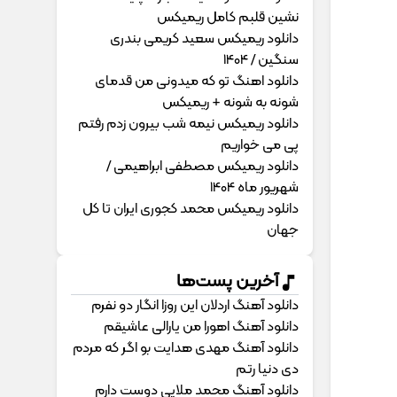
نشین قلبم کامل ریمیکس
دانلود ریمیکس سعید کریمی بندری
سنگین / 1404
دانلود اهنگ تو که میدونی من قدمای
شونه به شونه + ریمیکس
دانلود ریمیکس نیمه شب بیرون زدم رفتم
پی می خواریم
دانلود ریمیکس مصطفی ابراهیمی /
شهریور ماه 1404
دانلود ریمیکس محمد کجوری ایران تا کل
جهان
آخرین پست‌ها
دانلود آهنگ اردلان این روزا انگار دو نفرم
دانلود آهنگ اهورا من یارالی عاشیقم
دانلود آهنگ مهدی هدایت بو اگر که مردم
دی دنیا رتم
دانلود آهنگ محمد ملایی دوﺳﺖ دارم