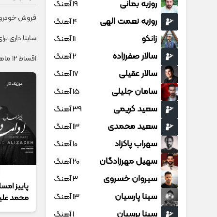
روزبه بمانی
19 آهنگ
فروش خودروی 
روزبه نعمت الهی
4 آهنگ
زانکو
ساینا داری بر
11 آهنگ
سالار صفرزاده
2 آهنگ
اقساط ۱۲ ماهه ایمپلنت 🦷 بدون چک و ضامن؛ همین امروز اقدام کن ✅
سالار عقیلی
17 آهنگ
سامان جلیلی
15 آهنگ
سعید کریمی
39 آهنگ
سعید محمدی
13 آهنگ
سهراب پاکزاد
10 آهنگ
سهیل مهرزادگان
20 آهنگ
سیروان خسروی
3 آهنگ
پاییز امسا
سینا پارسیان
13 آهنگ
محمد علیز
سینا پرسیان
1 آهنگ