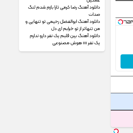
غمگین
دانلود آهنگ رضا کرمی تارا بازم شدم لنگ
صدات
دانلود آهنگ ابوالفضل رحیمی ﺗﻮ ﺗﻨﻬﺎﻳﻰ و
ﻣﻦ ﺗﻨﻬﺎﺗﺮ از ﺗﻮ ﺧﺮاﺑﻢ ای دل
دانلود آهنگ بین قلبم یک نفر دارو ندارم
یک نفر »» هوش مصنوعی