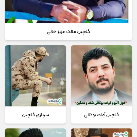
گلچین مالک عزیز خانی
گلچین آوات بوکانی
سربازی گلچین