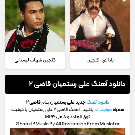
بابا کرم گلچین
گلچین شهاب لرستانی
دانلود آهنگ علی رستمیان قاضی 2
دانلود آهنگ
جدید علی رستمیان
بنام
قاضی 2
همراه
موزیک تار
باشید ; اهنگ قاضی 2 علی رستمیان با کیفیت
فوق العاده و کامل MP3
Ghaazi 2 Music By Ali Rostamian From Musictar