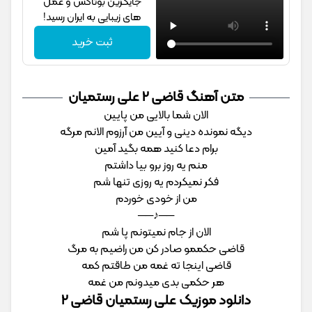
جایگزین بوتاکس و عمل
های زیبایی به ایران رسید!
ثبت خرید
متن آهنگ قاضی 2 علی رستمیان
اﻟﺎن ﺷﻤﺎ ﺑﺎﻟﺎﻳﻰ ﻣﻦ ﭘﺎﻳﻴﻦ
دﻳﮕﻪ ﻧﻤﻮﻧﺪه دﻳﻨﻰ و آﻳﻴﻦ ﻣﻦ آرزوم اﻟﺎﻧﻢ ﻣﺮﮔﻪ
ﺑﺮام دﻋﺎ ﻛﻨﻴﺪ ﻫﻤﻪ ﺑﮕﻴﺪ آﻣﻴﻦ
ﻣﻨﻢ ﻳﻪ روز ﺑﺮو ﺑﻴﺎ داﺷﺘﻢ
ﻓﻜﺮ ﻧﻤﻴﻜﺮدم ﻳﻪ روزی ﺗﻨﻬﺎ ﺷﻢ
ﻣﻦ از ﺧﻮدی ﺧﻮردم
──♪──
اﻟﺎن از ﺟﺎم ﻧﻤﻴﺘﻮﻧﻢ ﭘﺎ ﺷﻢ
ﻗﺎﺿﻰ ﺣﻜﻤﻤﻮ ﺻﺎدر ﻛﻦ ﻣﻦ راﺿﻴﻢ ﺑﻪ ﻣﺮگ
ﻗﺎﺿﻰ اﻳﻨﺠﺎ ﺗﻪ ﻏﻤﻪ ﻣﻦ ﻃﺎﻗﺘﻢ ﻛﻤﻪ
ﻫﺮ ﺣﻜﻤﻰ ﺑﺪی ﻣﻴﺪوﻧﻢ ﻣﻦ ﻏﻤﻪ
دانلود موزیک علی رستمیان قاضی 2