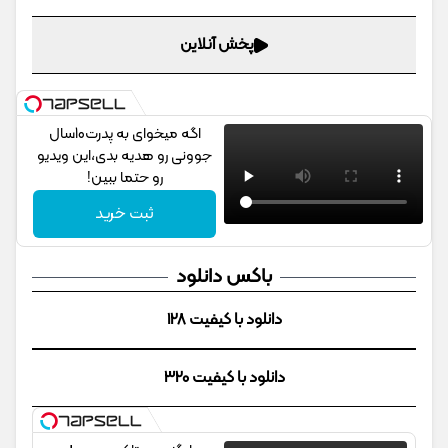
پخش آنلاین
اگه میخوای به پدرت10سال
جوونی رو هدیه بدی،این ویدیو
رو حتما ببین!
ثبت خرید
باکس دانلود
دانلود با کیفیت 128
دانلود با کیفیت 320