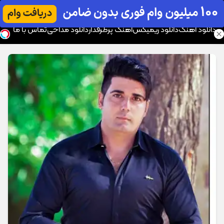
موزیک تار
دانلود آهنگ
دانلود ریمیکس
آهنگ پرطرفدار
دانلود مداحی
تماس با ما