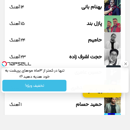
بهنام بانی
14 آهنگ
پازل بند
15 آهنگ
حامیم
24 آهنگ
حجت اشرف زاده
23 آهنگ
تنها در کمتر از 3ماه موهای پرپشت به
حسین عامری
1 آهنگ
خود هدیه دهید🌱
شامپوجلبک40%تخفیف
تخفیف ویژه!
حسین منتظری
12 آهنگ
کانال موزیک تار
حمید حسام
1 آهنگ
حمید عسکری
9 آهنگ