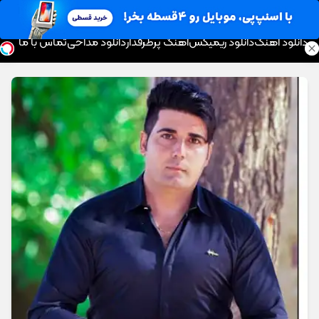
موزیک تار
دانلود آهنگ
دانلود ریمیکس
آهنگ پرطرفدار
دانلود مداحی
تماس با ما