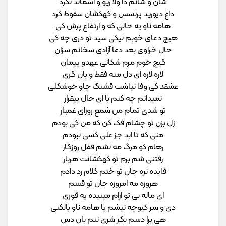
شان و شانم دا ولا ریو و آسماند نکرد
داغ دیورید پرنسس و کهکشان سقوط کرد
هامه ناو یه حالی که و ارتفاع پرش کی
هیچ دعای خوبم نیکی سید تو دری چه کی
حال خراوی بعد دعا آزادی سخانم سزان
گیج خوم مرم شکانی عهدو پیمان
لاره لاره ای دل منه فقط و بان گری
عشقد کی وفا نیاشت قشنگ چاو خوشگلی
نمیدانم چه کنم با ای حال بیقرار
تو شدی تمام من شمع روزای غمبار
زل بزن تو چشام فک کن که من کی بودم
منی که تا ابد جز علی کسی نبودم
رهام کو مرگ مه نشم قفل روزگار
رفتنی شم برم تو کهکشانت هربار
فایده نره جان تو ختم کلام رد دادم
هروزه مه امروزه جان تو قسم
ای ماله بی تو ارام مینیده یه قوری
دی و سر کیوچه نیشم یا هامه ناو بالکنی
هی برا دسم بگر شری ننم بان دس