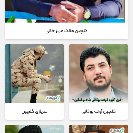
گلچین مالک عزیز خانی
گلچین آوات بوکانی
سربازی گلچین