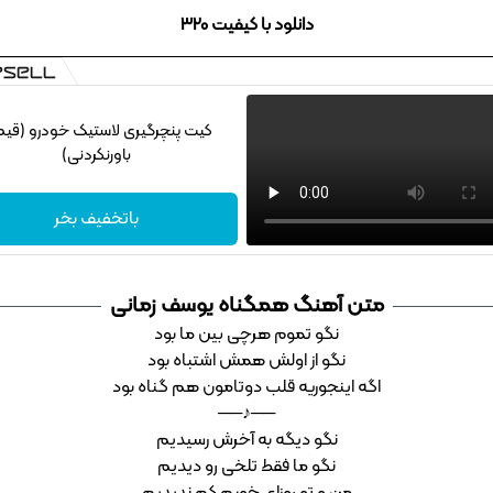
دانلود با کیفیت 320
کیت پنچرگیری لاستیک خودرو (قی
باورنکردنی)
باتخفیف بخر
متن آهنگ همگناه یوسف زمانی
نگو تموم هرچی بین ما بود
نگو از اولش همش اشتباه بود
اگه اینجوریه قلب دوتامون هم گناه بود
──♪──
نگو دیگه به آخرش رسیدیم
نگو ما فقط تلخی رو دیدیم