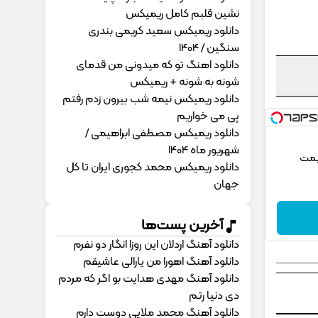
نشین قلبم کامل ریمیکس
دانلود ریمیکس سعید کریمی بندری
سنگین / 1404
دانلود اهنگ تو که میدونی من قدمای
شونه به شونه + ریمیکس
دانلود ریمیکس نیمه شب بیرون زدم رفتم
پی می خواریم
دانلود ریمیکس مصطفی ابراهیمی /
شهریور ماه 1404
یمت
دانلود ریمیکس محمد کجوری ایران تا کل
جهان
آخرین پست‌ها
دانلود آهنگ اردلان این روزا انگار دو نفرم
دانلود آهنگ اهورا من یارالی عاشیقم
دانلود آهنگ مهدی هدایت بو اگر که مردم
دی دنیا رتم
دانلود آهنگ محمد ملایی دوﺳﺖ دارم