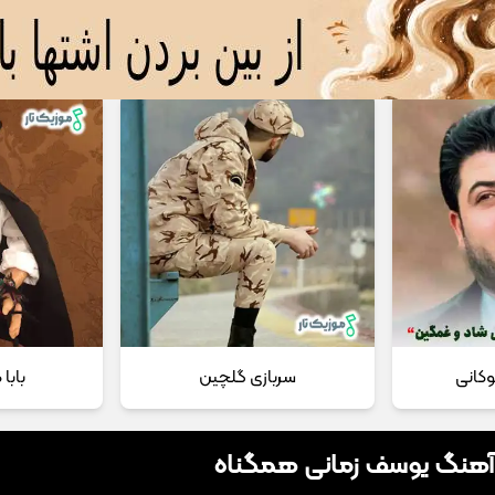
 مداحی
تماس با ما
وکانی
سربازی گلچین
بابا
 آهنگ یوسف زمانی همگناه