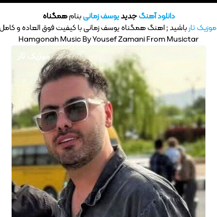
دانلود آهنگ
جدید
یوسف زمانی
بنام
همگناه
موزیک تار
باشید ; اهنگ همگناه یوسف زمانی با کیفیت فوق العاده و کامل MP3
Hamgonah Music By Yousef Zamani From Musictar