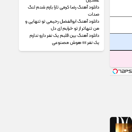
غمگین
دانلود آهنگ رضا کرمی تارا بازم شدم لنگ
صدات
دانلود آهنگ ابوالفضل رحیمی ﺗﻮ ﺗﻨﻬﺎﻳﻰ و
ﻣﻦ ﺗﻨﻬﺎﺗﺮ از ﺗﻮ ﺧﺮاﺑﻢ ای دل
دانلود آهنگ بین قلبم یک نفر دارو ندارم
یک نفر »» هوش مصنوعی