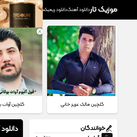
موزیک تار
دانلود آهنگ
دانلود ریمیکس
آهنگ پرطرفدار
دانلود
گلچین مالک عزیز خانی
گلچین آوات ب
دانلود
خوانندگان