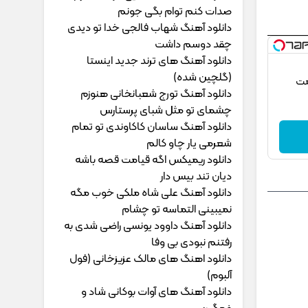
ﺻﺪات ﻛﻨﻢ ﺗﻮام ﺑﮕﻰ ﺟﻮﻧﻢ
دانلود آهنگ شهاب فالجی خدا تو دیدی
چقد دوسم داشت
دانلود آهنگ های ترند جدید اینستا
(گلچین شده)
مت
دانلود آهنگ تورج شعبانخانی هنوزم
چشمای تو مثل شبای پرستارس
دانلود آهنگ ساسان کاکاوندی تو تمام
شعرمی یار چاو کالم
دانلود ریمیکس اگه قیامت قصه باشه
دیان تند بیس دار
دانلود آهنگ علی شاه ملکی خوب مگه
نمیبینی التماسه تو چشام
دانلود آهنگ داوود یونسی راﺿﻰ ﺷﺪی ﺑﻪ
رﻓﺘﻨﻢ ﻧﺒﻮدی ﺑﻰ وﻓﺎ
دانلود اهنگ های مالک عزیزخانی (فول
آلبوم)
دانلود آهنگ های آوات بوکانی شاد و