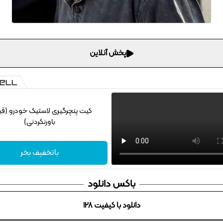
پخش آنلاین
کیت پنچرگیری لاستیک خودرو (ق
باورنکردنی)
باتخفیف بخر
باکس دانلود
دانلود با کیفیت 128