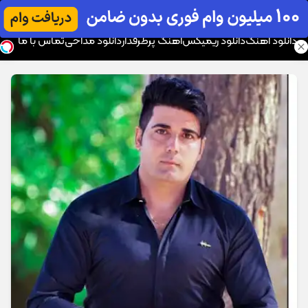
موزیک تار
دانلود آهنگ
دانلود ریمیکس
آهنگ پرطرفدار
دانلود مداحی
تماس با ما