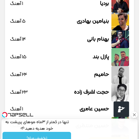
بردیا
1 آهنگ
بنیامین بهادری
5 آهنگ
بهنام بانی
14 آهنگ
پازل بند
15 آهنگ
حامیم
24 آهنگ
حجت اشرف زاده
23 آهنگ
حسین عامری
1 آهنگ
تنها در کمتر از 3ماه موهای پرپشت به
حسین منتظری
12 آهنگ
خود هدیه دهید🌱
شامپوجلبک40%تخفیف
تخفیف ویژه!