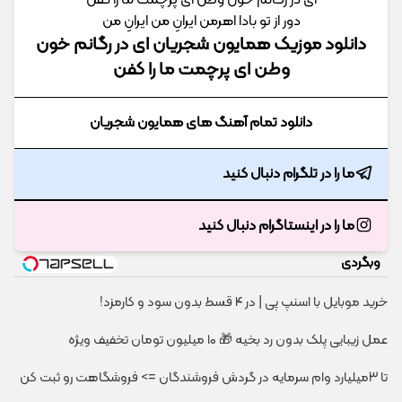
ای در رگانم خون وطن ای پرچمت ما را کفن
دور از تو بادا اهرمن ایرانِ من ایرانِ من
دانلود موزیک همایون شجریان ای در رگانم خون
وطن ای پرچمت ما را کفن
دانلود تمام آهنگ های همایون شجریان
ما را در تلگرام دنبال کنید
ما را در اینستاگرام دنبال کنید
وبگردی
خرید موبایل با اسنپ پی | در ۴ قسط بدون سود و کارمزد!
عمل زیبایی پلک بدون رد بخیه 🎁 ۱۰ میلیون تومان تخفیف ویژه
تا 3میلیارد وام سرمایه در گردش فروشندگان => فروشگاهت رو ثبت کن