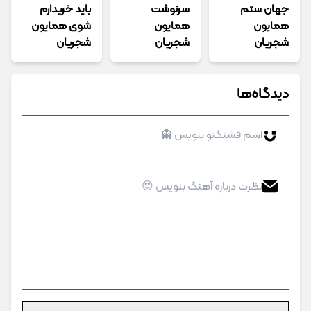
جهان ستم
سرنوشت
باید خریدارم
همایون
همایون
شوی همایون
شجریان
شجریان
شجریان
دیدگاه‌ها