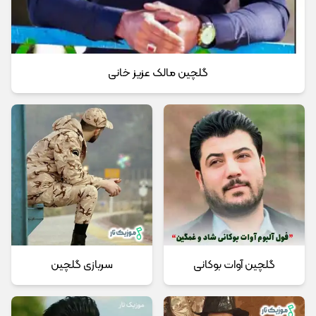
گلچین مالک عزیز خانی
گلچین آوات بوکانی
سربازی گلچین