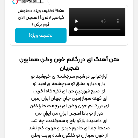
%50 تخفیف ویژه دمنوش
گیاهی لاغری! (همین الان
فرم پرکن)
تخفیف ویژه!
متن آهنگ ای در رگانم خون وطن همایون
شجریان
آوازخوانی در شبم سرچشمه‌ ی خورشید تو
یار و دیار و عشق تو سرچشمه ‌ی امید تو
ای صبح فروردینِ من ای تکیه‌گاه آخرین
ای کهنه سرباز زمین جانِ جهان ایران ‌زمین
ای در رگانم خون وطن ای پرچمت ما را کفن
دور از تو بادا اهرمن ایرانِ من ایرانِ من
ای داغدیده بازگو بلخ و سمرقندت چه شد
صدها جفا ای مادرم دیدی و مهرت کم نشد
از خون سربازانِ تو گلگون شده رویت وطن