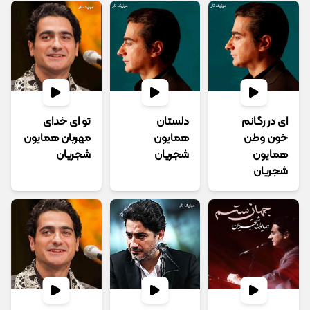
ای در رگانم
دلستان
ﺗﻮ ای ﺧﺪای
خون وطن
همایون
ﻣﻬﺮﺑﺎن همایون
همایون
شجریان
شجریان
شجریان