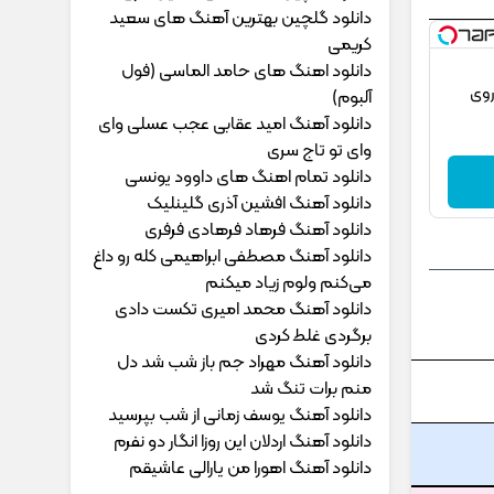
دانلود گلچین بهترین آهنگ های سعید
کریمی
دانلود اهنگ های حامد الماسی (فول
روی
آلبوم)
دانلود آهنگ امید عقابی عجب عسلی وای
وای تو تاج سری
دانلود تمام اهنگ های داوود یونسی
دانلود آهنگ افشین آذری گلینلیک
دانلود آهنگ فرهاد فرهادی فرفری
دانلود آهنگ مصطفی ابراهیمی کله رو داغ
می‌کنم ولوم زیاد میکنم
دانلود آهنگ محمد امیری ﺗﻜﺴﺖ دادی
ﺑﺮﮔﺮدی ﻏﻠﻄ ﻛﺮدی
دانلود آهنگ مهراد جم ﺑﺎز ﺷﺐ ﺷﺪ دل
ﻣﻨﻢ ﺑﺮات ﺗﻨﮓ ﺷﺪ
دانلود آهنگ یوسف زمانی از شب بپرسید
دانلود آهنگ اردلان این روزا انگار دو نفرم
دانلود آهنگ اهورا من یارالی عاشیقم