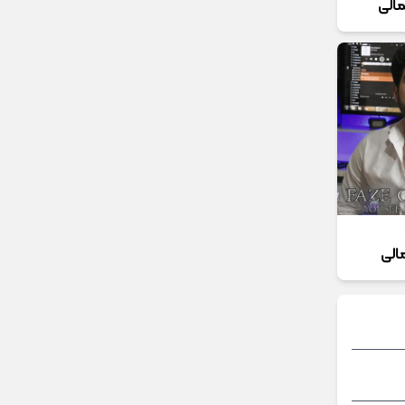
الی
الی