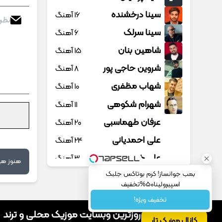
سینا درخشنده
16 آهنگ
سینا سرلک
6 آهنگ
شاهین بنان
15 آهنگ
شروین حاجی پور
8 آهنگ
شهاب مظفری
10 آهنگ
شهرام شکوهی
11 آهنگ
عرفان طهماسبی
20 آهنگ
علی احمدیانی
24 آهنگ
علی خدابنده
3 آهنگ
هنوز هیچ
بمب جوانساز! کرم بوتاکس جلبک
علی رمضانپور
1 آهنگ
اسپیرولینا50%تخفیف
علی زند وکیلی
16 آهنگ
تخفیف ویژه!
علی عباسی
6 آهنگ
موزیک تار؛ به‌روزترین وبسایت موزیک محلی و ترند
کانال موزیک تار