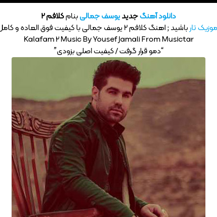
دانلود آهنگ
جدید
یوسف جمالی
بنام
کلافم 2
وزیک تار
باشید ; اهنگ کلافم 2 یوسف جمالی با کیفیت فوق العاده و کامل MP3
Kalafam 2 Music By Yousef Jamali From Musictar
“دمو قرار گرفت / کیفیت اصلی بزودی”