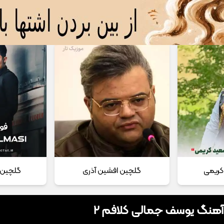
 مداحی
تماس با ما
کریمی
گلچین افشین آذری
گلچین 
 آهنگ یوسف جمالی کلافم 2