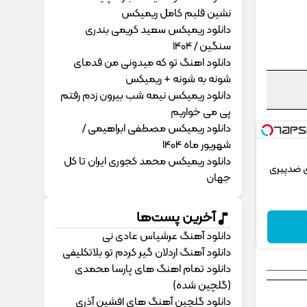
نشین قلبم کامل ریمیکس
دانلود ریمیکس سعید کریمی بندری
سنگین / 1404
دانلود اهنگ تو که میدونی من قدمای
شونه به شونه + ریمیکس
دانلود ریمیکس نیمه شب بیرون زدم رفتم
پی می خواریم
دانلود ریمیکس مصطفی ابراهیمی /
شهریور ماه 1404
دانلود ریمیکس محمد کجوری ایران تا کل
ی ضدپیری
جهان
آخرین پست‌ها
دانلود آهنگ عرشیاس عادی نی
دانلود آهنگ اردلان گیر کردم تو بلاتکلیفی
دانلود تمام اهنگ های پارسا محمدی
(گلچین شده)
دانلود گلچین آهنگ های افشین آذری