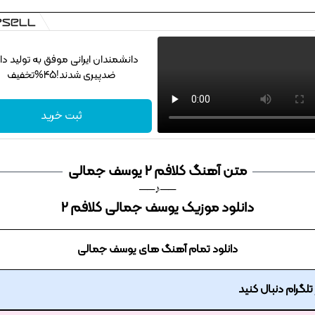
دانشمندان ایرانی موفق به تولید دا
ضدپیری شدند!45%تخفیف
ثبت خرید
متن آهنگ کلافم 2 یوسف جمالی
──♪──
دانلود موزیک یوسف جمالی کلافم 2
دانلود تمام آهنگ های یوسف جمالی
ر تلگرام دنبال کنید