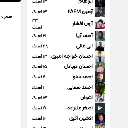
آبراهام
13 آهنگ
آرمین 2AFM
13 آهنگ
همراه
م
33
آرون افشار
آهنگ
آصف آریا
21 آهنگ
ابی عالی
48 آهنگ
احسان خواجه امیری
13 آهنگ
احسان دریادل
15 آهنگ
احمد سلو
41 آهنگ
احمد صفایی
1 آهنگ
اشوان
13 آهنگ
اصغر علیزاده
19 آهنگ
افشین آذری
14 آهنگ