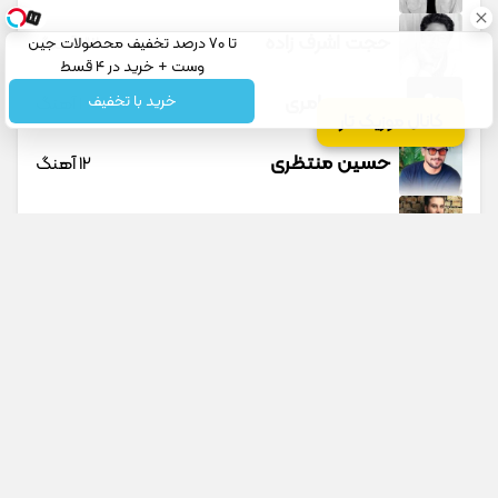
حجت اشرف زاده
23 آهنگ
تا 70 درصد تخفیف محصولات جین
وست + خرید در 4 قسط
حسین عامری
خرید با تخفیف
1 آهنگ
کانال موزیک تار
حسین منتظری
12 آهنگ
حمید حسام
1 آهنگ
حمید عسکری
9 آهنگ
حمید هیراد
45 آهنگ
دانوش
9 آهنگ
جستجو در سایت
جستجو در گوگل
داوود یونسی
پیشنهادی
40 آهنگ