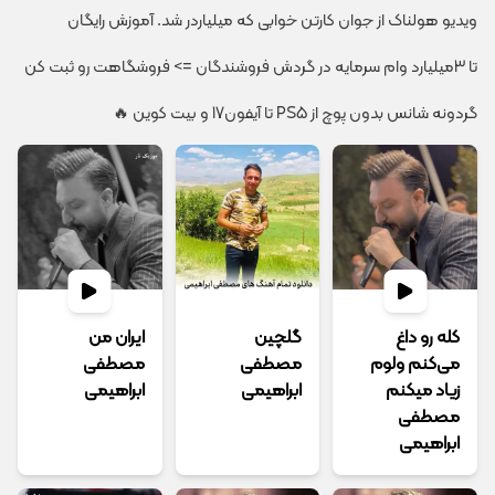
ویدیو هولناک از جوان کارتن خوابی که میلیاردر شد. آموزش رایگان
تا 3میلیارد وام سرمایه در گردش فروشندگان => فروشگاهت رو ثبت کن
گردونه شانس بدون پوچ از PS5 تا آیفون17 و بیت کوین 🔥
کله رو داغ
گلچین
ایران من
می‌کنم ولوم
مصطفی
مصطفی
زیاد میکنم
ابراهیمی
ابراهیمی
مصطفی
ابراهیمی