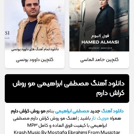
گلچین حامد الماسی
گلچین داوود یونسی
دانلود آهنگ مصطفی ابراهیمی مو روش
کراش دارم
دانلود آهنگ
جدید
مصطفی ابراهیمی
بنام
مو روش کراش دارم
همراه
موزیک تار
باشید ; اهنگ مو روش کراش دارم مصطفی
ابراهیمی با کیفیت فوق العاده و کامل MP3
Krash Music By Mostafa Ebrahimi From Musictar