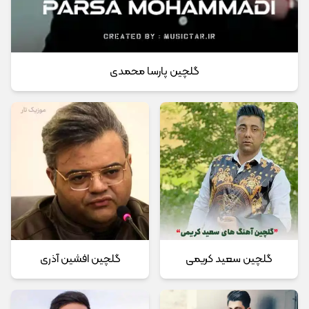
گلچین پارسا محمدی
گلچین سعید کریمی
گلچین افشین آذری