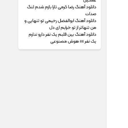
غمگین
دانلود آهنگ رضا کرمی تارا بازم شدم لنگ
صدات
دانلود آهنگ ابوالفضل رحیمی ﺗﻮ ﺗﻨﻬﺎﻳﻰ و
ﻣﻦ ﺗﻨﻬﺎﺗﺮ از ﺗﻮ ﺧﺮاﺑﻢ ای دل
دانلود آهنگ بین قلبم یک نفر دارو ندارم
یک نفر »» هوش مصنوعی