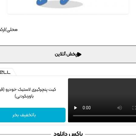
محلی/ارک
پخش آنلاین
کیت پنچرگیری لاستیک خودرو (ق
باورنکردنی)
باتخفیف بخر
باکس دانلود