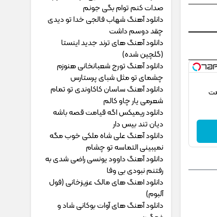
ﺻﺪات ﻛﻨﻢ ﺗﻮام ﺑﮕﻰ ﺟﻮﻧﻢ
دانلود آهنگ شهاب فالجی خدا تو دیدی
چقد دوسم داشت
دانلود آهنگ های ترند جدید اینستا
(گلچین شده)
دانلود آهنگ تورج شعبانخانی هنوزم
چشمای تو مثل شبای پرستارس
دانلود آهنگ ساسان کاکاوندی تو تمام
مت
شعرمی یار چاو کالم
دانلود ریمیکس اگه قیامت قصه باشه
دیان تند بیس دار
دانلود آهنگ علی شاه ملکی خوب مگه
نمیبینی التماسه تو چشام
دانلود آهنگ داوود یونسی راﺿﻰ ﺷﺪی ﺑﻪ
رﻓﺘﻨﻢ ﻧﺒﻮدی ﺑﻰ وﻓﺎ
دانلود اهنگ های مالک عزیزخانی (فول
آلبوم)
دانلود آهنگ های آوات بوکانی شاد و