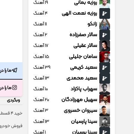
روزبه بمانی
19 آهنگ
روزبه نعمت الهی
4 آهنگ
زانکو
11 آهنگ
سالار صفرزاده
2 آهنگ
سالار عقیلی
17 آهنگ
سامان جلیلی
15 آهنگ
سعید کریمی
39 آهنگ
ما را د
سعید محمدی
13 آهنگ
ما را د
سهراب پاکزاد
10 آهنگ
سهیل مهرزادگان
20 آهنگ
وبگردی
سیروان خسروی
3 آهنگ
خرید 4 قسطه اینترنت پیشگامان ☎️ بدون نیاز به تلفن
سینا پارسیان
13 آهنگ
فروش خودروی 
سینا پرسیان
1 آهنگ